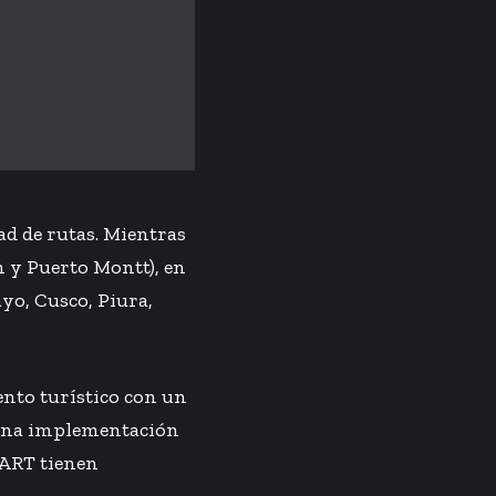
d de rutas. Mientras
n y Puerto Montt), en
ayo, Cusco, Piura,
ento turístico con un
n una implementación
MART tienen