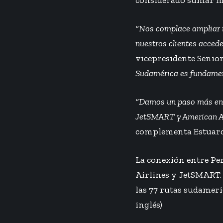
considerado sumar má
“Nos complace ampliar n
nuestros clientes accede
vicepresidente Senior
Sudamérica es fundament
“Damos un paso más en n
JetSMART y American Air
complementa Estuard
La conexión entre Per
Airlines y JetSMART. 
las 77 rutas sudameri
inglés)