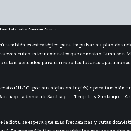
ines. Fotografía: American Airlines
rú también es estratégico para impulsar su plan de su
nuevas rutas internacionales
que conectan Lima con Me
os están pensados para unirse a las futuras operacione
o costo (ULCC, por sus siglas en inglés) opera también r
Santiago, además de Santiago – Trujillo y Santiago – A
la flota, se espera que más frecuencias y rutas domést
Perú. La compañía tiene como objetivo cerrar con dos m