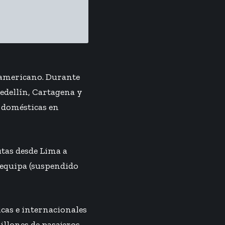
damericano. Durante
dellín, Cartagena y
s domésticas en
utas desde Lima a
requipa (suspendido
icas e internacionales
illones de pasajeros