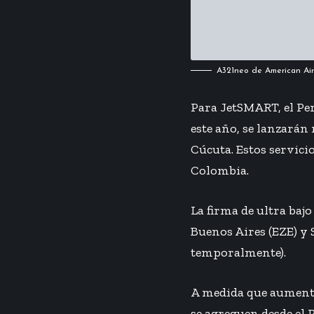
A321neo de American Airl
Para JetSMART, el Pe
este año, se lanzarán
Cúcuta. Estos servici
Colombia.
La firma de ultra baj
Buenos Aires (EZE) y 
temporalmente).
A medida que aumente 
se agreguen desde el 