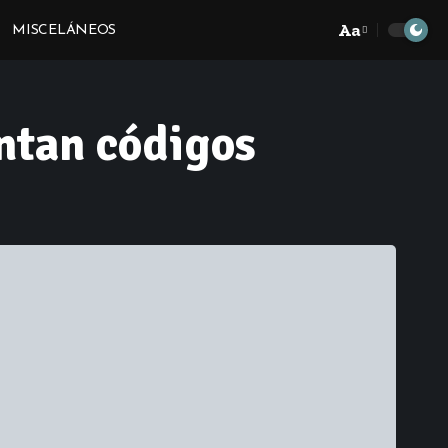
Aa
MISCELÁNEOS
Font
Resizer
ntan códigos