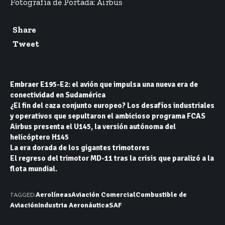
Fotografía de Portada:
Airbus
Share
Tweet
Embraer E195-E2: el avión que impulsa una nueva era de
conectividad en Sudamérica
¿El fin del caza conjunto europeo? Los desafíos industriales
y operativos que sepultaron el ambicioso programa FCAS
Airbus presenta el U145, la versión autónoma del
helicóptero H145
La era dorada de los gigantes trimotores
El regreso del trimotor MD-11 tras la crisis que paralizó a la
flota mundial.
Aerolíneas
Aviación Comercial
Combustible de
TAGGED:
Aviación
Industria Aeronáutica
SAF