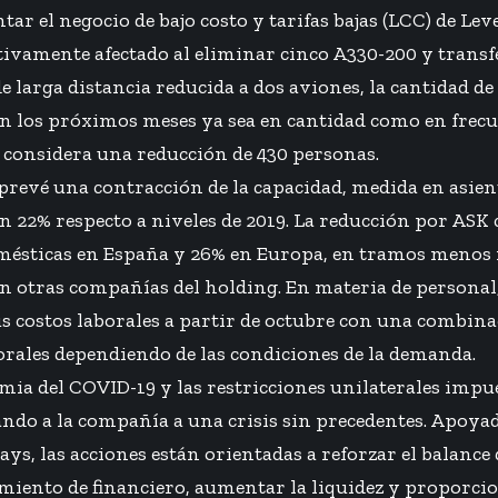
ar el negocio de bajo costo y tarifas bajas (LCC) de Leve
ativamente afectado al eliminar cinco A330-200 y transfe
de larga distancia reducida a dos aviones, la cantidad d
n los próximos meses ya sea en cantidad como en frecu
CC considera una reducción de 430 personas.
prevé una contracción de la capacidad, medida en asien
n 22% respecto a niveles de 2019. La reducción por ASK
omésticas en España y 26% en Europa, en tramos menos 
n otras compañías del holding. En materia de personal,
sus costos laborales a partir de octubre con una combin
ales dependiendo de las condiciones de la demanda.
mia del COVID-19 y las restricciones unilaterales impu
ndo a la compañía a una crisis sin precedentes. Apoya
ways
, las acciones están orientadas a reforzar el balance
iento de financiero, aumentar la liquidez y proporcio