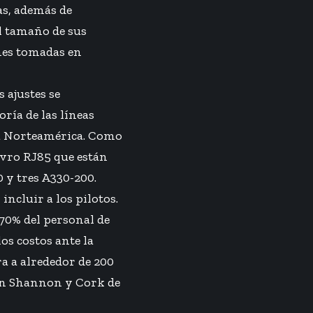
eas, además de
el tamaño de sus
nes tomadas en
 ajustes se
ría de las líneas
cia Norteamérica. Como
Avro RJ85 que están
0 y tres A330-200.
incluir a los pilotos.
 70% del personal de
os costos ante la
ra a alrededor de 200
 en Shannon y Cork de