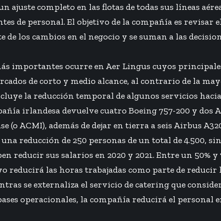
un ajuste completo en las flotas de todas sus líneas aér
es de personal. El objetivo de la compañía es revisar 
 de los cambios en el negocio y se suman a las decisio
ás importantes ocurre en Aer Lingus cuyos principales
cados de corto y medio alcance, al contrario de la mayo
incluye la reducción temporal de algunos servicios ha
pañía irlandesa devuelve cuatro Boeing 757-200 y dos 
se (o ACMI), además de dejar en tierra a seis Airbus A32
una reducción de 250 personas de un total de 4.500, sin 
ben reducir sus salarios en 2020 y 2021. Entre un 50% y
o reducirá las horas trabajadas como parte de reducir l
tras se externaliza el servicio de catering que conside
bases operacionales, la compañía reducirá el personal