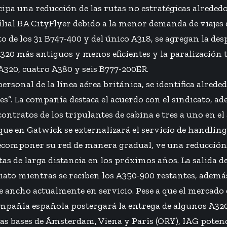
ipa una reducción de las rutas no estratégicas alrede
ilial BA CityFlyer debido a la menor demanda de viajes d
o de los 31
B747-400
y del único
A318
, se agregan la de
A320 más antiguos y menos eficientes y la paralización
 A320, cuatro A380 y seis B777-200ER.
personal de la línea aérea británica, se identifica alrede
s”. La compañía destaca el acuerdo con el sindicato, ad
contratos de los tripulantes de cabina e tres a uno en e
e en Gatwick se externalizará el servicio de handling
recomponer su red de manera gradual, ve una reducción 
tas de larga distancia en los próximos años. La salida d
iato mientras se reciben los A350-900 restantes, adem
je ancho actualmente en servicio. Pese a que el mercado 
ompañía española postergará la entrega de algunos A32
las bases de Ámsterdam, Viena y París (ORY), IAG potenc