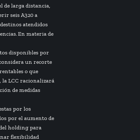
l de larga distancia,
rir seis A320 a
e destinos atendidos
encias. En materia de
tos disponibles por
 considera un recorte
rentables o que
 la LCC racionalizará
ación de medidas
estas por los
dos por el
aumento de
 del holding para
nar flexibilidad