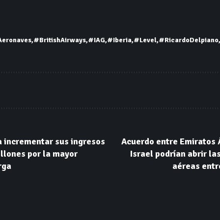
eronaves
#BritishAirways
#IAG
#Iberia
#Level
#RicardoDelpiano
a incrementar sus ingresos
Acuerdo entre Emiratos 
llones por la mayor
Israel podrían abrir la
rga
aéreas entr