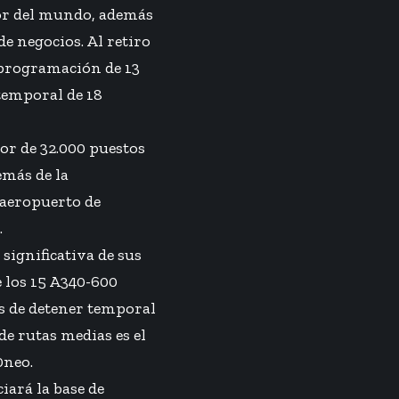
dor del mundo, además
e negocios. Al retiro
sprogramación de 13
 temporal de 18
dor de 32.000 puestos
emás de la
l aeropuerto de
.
significativa de sus
e los 15 A340-600
ás de detener temporal
de rutas medias es el
0neo.
iará la base de