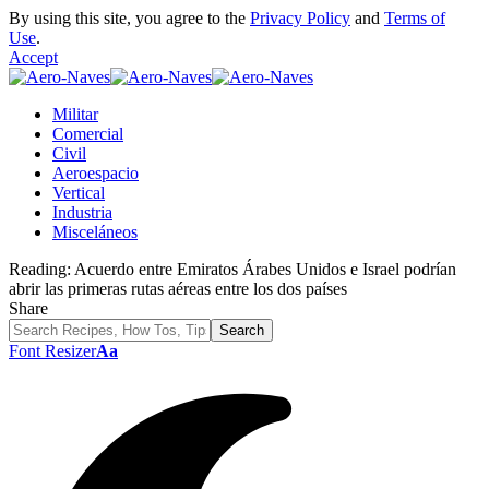
By using this site, you agree to the
Privacy Policy
and
Terms of
Use
.
Accept
Militar
Comercial
Civil
Aeroespacio
Vertical
Industria
Misceláneos
Reading:
Acuerdo entre Emiratos Árabes Unidos e Israel podrían
abrir las primeras rutas aéreas entre los dos países
Share
Font Resizer
Aa