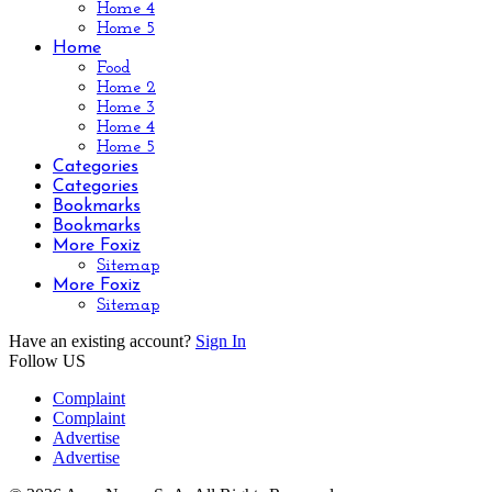
Home 4
Home 5
Home
Food
Home 2
Home 3
Home 4
Home 5
Categories
Categories
Bookmarks
Bookmarks
More Foxiz
Sitemap
More Foxiz
Sitemap
Have an existing account?
Sign In
Follow US
Complaint
Complaint
Advertise
Advertise