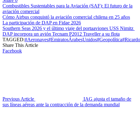
Share
0
Combustibles Sustentables para la Aviación (SAF): El futuro de la
aviación comercial
Cómo Airbus conquistó la aviación comercial chilena en 25 años
La participación de DAP en Fidae 2026
Southern Seas 2026 y el último viaje del portaaviones USS Nimitz
DAP incorpora un avión Tecnam P2012 Traveller a su flota
TAGGED:
#Aeronaves
#EmiratosÁrabesUnidos
#Geopolítica
#Ricard
Share This Article
Facebook
Previous Article
IAG ajusta el tamaño de
sus líneas aéreas ante la contracción de la demanda mundial