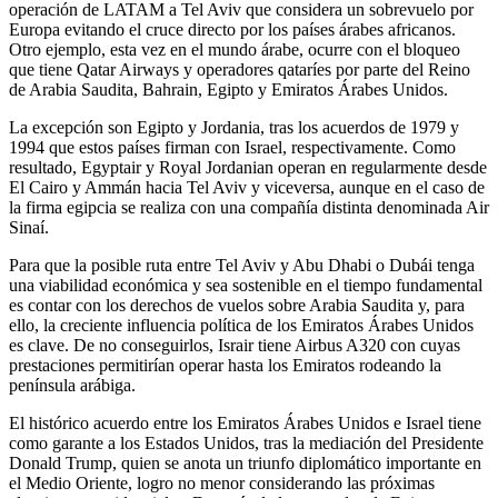
operación de LATAM a Tel Aviv que considera un sobrevuelo por
Europa evitando el cruce directo por los países árabes africanos.
Otro ejemplo, esta vez en el mundo árabe, ocurre con el bloqueo
que tiene Qatar Airways y operadores qataríes por parte del Reino
de Arabia Saudita, Bahrain, Egipto y Emiratos Árabes Unidos.
La excepción son Egipto y Jordania, tras los acuerdos de 1979 y
1994 que estos países firman con Israel, respectivamente. Como
resultado, Egyptair y Royal Jordanian operan en regularmente desde
El Cairo y Ammán hacia Tel Aviv y viceversa, aunque en el caso de
la firma egipcia se realiza con una compañía distinta denominada Air
Sinaí.
Para que la posible ruta entre Tel Aviv y Abu Dhabi o Dubái tenga
una viabilidad económica y sea sostenible en el tiempo fundamental
es contar con los derechos de vuelos sobre Arabia Saudita y, para
ello, la creciente influencia política de los Emiratos Árabes Unidos
es clave. De no conseguirlos, Israir tiene Airbus A320 con cuyas
prestaciones permitirían operar hasta los Emiratos rodeando la
península arábiga.
El histórico acuerdo entre los Emiratos Árabes Unidos e Israel tiene
como garante a los Estados Unidos, tras la mediación del Presidente
Donald Trump, quien se anota un triunfo diplomático importante en
el Medio Oriente, logro no menor considerando las próximas