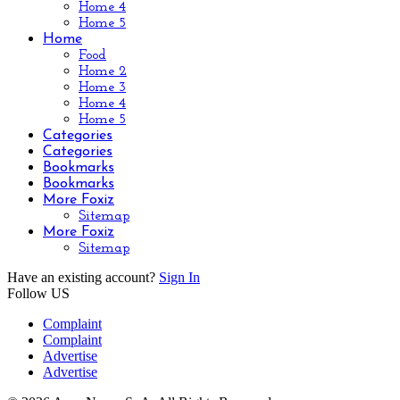
Home 4
Home 5
Home
Food
Home 2
Home 3
Home 4
Home 5
Categories
Categories
Bookmarks
Bookmarks
More Foxiz
Sitemap
More Foxiz
Sitemap
Have an existing account?
Sign In
Follow US
Complaint
Complaint
Advertise
Advertise