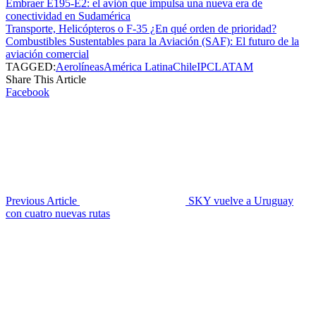
Embraer E195-E2: el avión que impulsa una nueva era de
conectividad en Sudamérica
Transporte, Helicópteros o F-35 ¿En qué orden de prioridad?
Combustibles Sustentables para la Aviación (SAF): El futuro de la
aviación comercial
TAGGED:
Aerolíneas
América Latina
Chile
IPC
LATAM
Share This Article
Facebook
Previous Article
SKY vuelve a Uruguay
con cuatro nuevas rutas