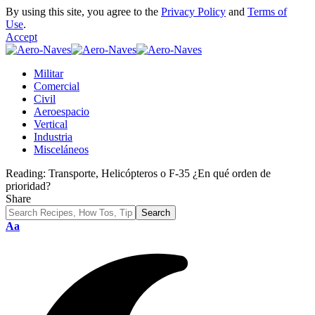
By using this site, you agree to the
Privacy Policy
and
Terms of
Use
.
Accept
Militar
Comercial
Civil
Aeroespacio
Vertical
Industria
Misceláneos
Reading:
Transporte, Helicópteros o F-35 ¿En qué orden de
prioridad?
Share
Font
Aa
Resizer