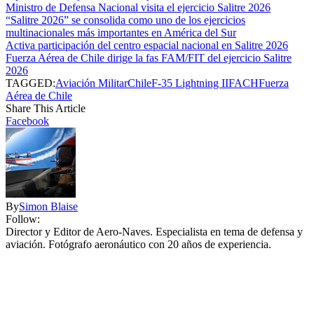
Ministro de Defensa Nacional visita el ejercicio Salitre 2026
“Salitre 2026” se consolida como uno de los ejercicios
multinacionales más importantes en América del Sur
Activa participación del centro espacial nacional en Salitre 2026
Fuerza Aérea de Chile dirige la fas FAM/FIT del ejercicio Salitre
2026
TAGGED:
Aviación Militar
Chile
F-35 Lightning II
FACH
Fuerza
Aérea de Chile
Share This Article
Facebook
By
Simon Blaise
Follow:
Director y Editor de Aero-Naves. Especialista en tema de defensa y
aviación. Fotógrafo aeronáutico con 20 años de experiencia.