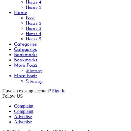
Home 4
Home 5
Home
Food
Home 2
Home 3
Home 4
Home 5
Categories
Categories
Bookmarks
Bookmarks
More Foxiz
Sitemap
More Foxiz
Sitemap
Have an existing account?
Sign In
Follow US
Complaint
Complaint
Advertise
Advertise