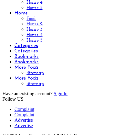
Home 4
Home 5
Home
Food
Home 2
Home 3
Home 4
Home 5
Categories
Categories
Bookmarks
Bookmarks
More Foxiz
Sitemap
More Foxiz
Sitemap
Have an existing account?
Sign In
Follow US
Complaint
Complaint
Advertise
Advertise