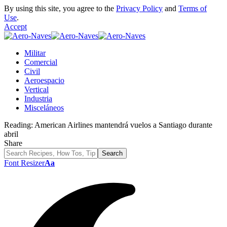
By using this site, you agree to the
Privacy Policy
and
Terms of
Use
.
Accept
Militar
Comercial
Civil
Aeroespacio
Vertical
Industria
Misceláneos
Reading:
American Airlines mantendrá vuelos a Santiago durante
abril
Share
Font Resizer
Aa