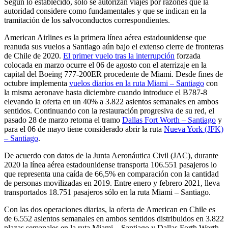
Según lo establecido, sólo se autorizan viajes por razones que la
autoridad considere como fundamentales y que se indican en la
tramitación de los salvoconductos correspondientes.
American Airlines es la primera línea aérea estadounidense que
reanuda sus vuelos a Santiago aún bajo el extenso cierre de fronteras
de Chile de 2020.
El primer vuelo tras la interrupción
forzada
colocada en marzo ocurre el 06 de agosto con el aterrizaje en la
capital del Boeing 777-200ER procedente de Miami. Desde fines de
octubre implementa
vuelos diarios en la ruta Miami – Santiago
con
la misma aeronave hasta diciembre cuando introduce el B787-8
elevando la oferta en un 40% a 3.822 asientos semanales en ambos
sentidos. Continuando con la restauración progresiva de su red, el
pasado 28 de marzo retoma el tramo
Dallas Fort Worth – Santiago
y
para el 06 de mayo tiene considerado abrir la ruta
Nueva York (JFK)
– Santiago
.
De acuerdo con datos de la Junta Aeronáutica Civil (JAC), durante
2020 la línea aérea estadounidense transporta 106.551 pasajeros lo
que representa una caída de 66,5% en comparación con la cantidad
de personas movilizadas en 2019. Entre enero y febrero 2021, lleva
transportados 18.751 pasajeros sólo en la ruta Miami – Santiago.
Con las dos operaciones diarias, la oferta de American en Chile es
de 6.552 asientos semanales en ambos sentidos distribuidos en 3.822
plazas semanales en la ruta Miami – Santiago y Dallas Forth Worth