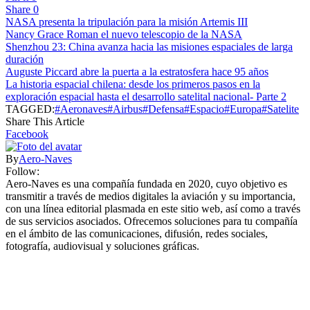
Share
0
NASA presenta la tripulación para la misión Artemis III
Nancy Grace Roman el nuevo telescopio de la NASA
Shenzhou 23: China avanza hacia las misiones espaciales de larga
duración
Auguste Piccard abre la puerta a la estratosfera hace 95 años
La historia espacial chilena: desde los primeros pasos en la
exploración espacial hasta el desarrollo satelital nacional- Parte 2
TAGGED:
#Aeronaves
#Airbus
#Defensa
#Espacio
#Europa
#Satelite
Share This Article
Facebook
By
Aero-Naves
Follow:
Aero-Naves es una compañía fundada en 2020, cuyo objetivo es
transmitir a través de medios digitales la aviación y su importancia,
con una línea editorial plasmada en este sitio web, así como a través
de sus servicios asociados. Ofrecemos soluciones para tu compañía
en el ámbito de las comunicaciones, difusión, redes sociales,
fotografía, audiovisual y soluciones gráficas.