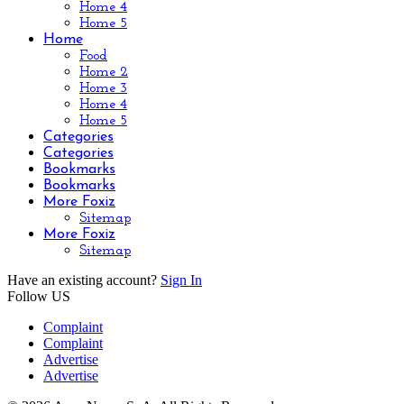
Home 4
Home 5
Home
Food
Home 2
Home 3
Home 4
Home 5
Categories
Categories
Bookmarks
Bookmarks
More Foxiz
Sitemap
More Foxiz
Sitemap
Have an existing account?
Sign In
Follow US
Complaint
Complaint
Advertise
Advertise