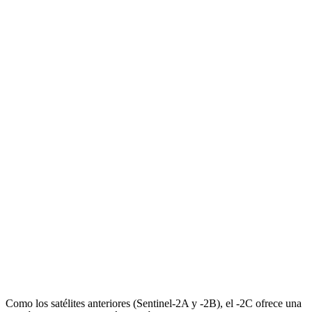
Satélite Copernicus Sentinel-2C en su contenedor –
Airbus
Como los satélites anteriores (Sentinel-2A y -2B), el -2C ofrece una