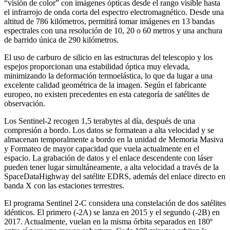
“visión de color” con imágenes ópticas desde el rango visible hasta
el infrarrojo de onda corta del espectro electromagnético. Desde una
altitud de 786 kilómetros, permitirá tomar imágenes en 13 bandas
espectrales con una resolución de 10, 20 o 60 metros y una anchura
de barrido única de 290 kilómetros.
El uso de carburo de silicio en las estructuras del telescopio y los
espejos proporcionan una estabilidad óptica muy elevada,
minimizando la deformación termoelástica, lo que da lugar a una
excelente calidad geométrica de la imagen. Según el fabricante
europeo, no existen precedentes en esta categoría de satélites de
observación.
Los Sentinel-2 recogen 1,5 terabytes al día, después de una
compresión a bordo. Los datos se formatean a alta velocidad y se
almacenan temporalmente a bordo en la unidad de Memoria Masiva
y Formateo de mayor capacidad que vuela actualmente en el
espacio. La grabación de datos y el enlace descendente con láser
pueden tener lugar simultáneamente, a alta velocidad a través de la
SpaceDataHighway del satélite EDRS, además del enlace directo en
banda X con las estaciones terrestres.
El programa Sentinel 2-C considera una constelación de dos satélites
idénticos. El primero (-2A) se lanza en 2015 y el segundo (-2B) en
2017. Actualmente, vuelan en la misma órbita separados en 180º