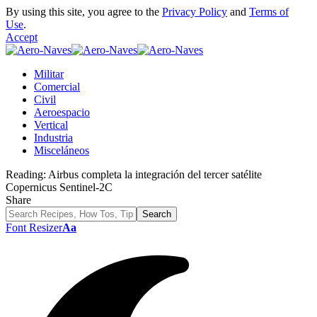
By using this site, you agree to the
Privacy Policy
and
Terms of
Use
.
Accept
Militar
Comercial
Civil
Aeroespacio
Vertical
Industria
Misceláneos
Reading:
Airbus completa la integración del tercer satélite
Copernicus Sentinel-2C
Share
Font Resizer
Aa