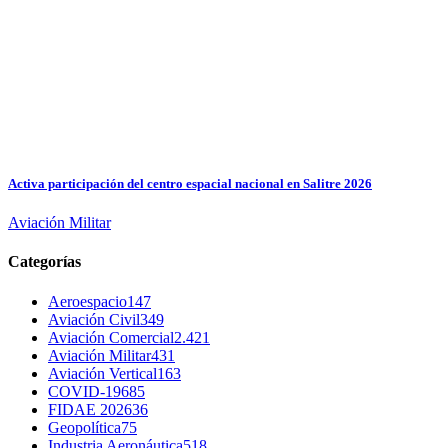
Activa participación del centro espacial nacional en Salitre 2026
Aviación Militar
Categorías
Aeroespacio
147
Aviación Civil
349
Aviación Comercial
2.421
Aviación Militar
431
Aviación Vertical
163
COVID-19
685
FIDAE 2026
36
Geopolítica
75
Industria Aeronáutica
518