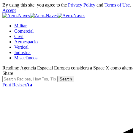
By using this site, you agree to the
Privacy Policy
and
Terms of Use
.
Accept
Militar
Comercial
Civil
Aeroespacio
Vertical
Industria
Misceláneos
Reading:
Agencia Espacial Europea considera a Space X como alternat
Share
Font Resizer
Aa