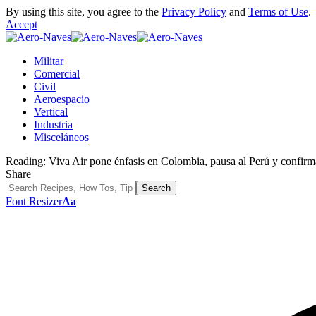
By using this site, you agree to the
Privacy Policy
and
Terms of Use
.
Accept
Militar
Comercial
Civil
Aeroespacio
Vertical
Industria
Misceláneos
Reading:
Viva Air pone énfasis en Colombia, pausa al Perú y confirm
Share
Font Resizer
Aa