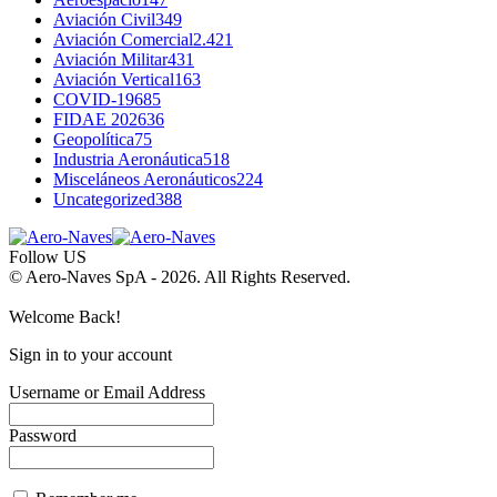
Aviación Civil
349
Aviación Comercial
2.421
Aviación Militar
431
Aviación Vertical
163
COVID-19
685
FIDAE 2026
36
Geopolítica
75
Industria Aeronáutica
518
Misceláneos Aeronáuticos
224
Uncategorized
388
Follow US
© Aero-Naves SpA - 2026. All Rights Reserved.
Welcome Back!
Sign in to your account
Username or Email Address
Password