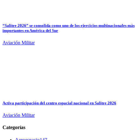
“Salitre 2026” se consolida como uno de los ejercicios multinacionales más
importantes en América del Sur
Aviación Militar
Activa participación del centro espacial nacional en Salitre 2026
Aviación Militar
Categorías
Aeroespacio
147