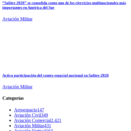
“Salitre 2026” se consolida como uno de los ejercicios multinacionales más
importantes en América del Sur
Aviación Militar
Activa participación del centro espacial nacional en Salitre 2026
Aviación Militar
Categorías
Aeroespacio
147
Aviación Civil
349
Aviación Comercial
2.421
Aviación Militar
431
Aviación Vertical
163