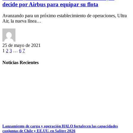
decide por Airbus para equipar su flota
Avanzando para un próximo establecimiento de operaciones, Ultra
Air, la nueva línea…
25 de mayo de 2021
1
2
3
…
6
7
Noticias Recientes
Lanzamiento de carga y operación HALO fortalecen las capacidades
conjuntas de Chile y EE.UU. en Salitre 2026