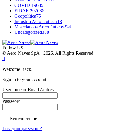
COVID-19
685
FIDAE 2026
36
Geopolítica
75
Industria Aeronáutica
518
Misceláneos Aeronáuticos
224
Uncategorized
388
Follow US
© Aero-Naves SpA - 2026. All Rights Reserved.
Welcome Back!
Sign in to your account
Username or Email Address
Password
Remember me
Lost your password?