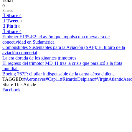
Total
0
Shares
Share
0
Tweet
0
Pin it
0
Share
0
Embraer E195-E2: el avión que impulsa una nueva era de
conectividad en Sudamérica
Combustibles Sustentables para la Aviación (SAF): El futuro de la
aviación comercial
La era dorada de los gigantes trimotores
El regreso del trimotor MD-11 tras la crisis que paralizó a la flota
mundial.
Boeing 767F: el pilar indispensable de la carga aérea chilena
TAGGED:
#Aeronaves
#Cap11
#RicardoDelpiano
#VirginAtlantic
Aero
Share This Article
Facebook