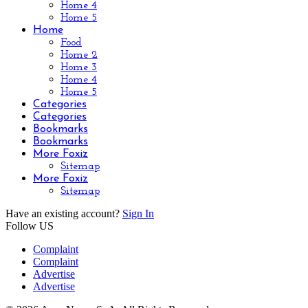
Home 4
Home 5
Home
Food
Home 2
Home 3
Home 4
Home 5
Categories
Categories
Bookmarks
Bookmarks
More Foxiz
Sitemap
More Foxiz
Sitemap
Have an existing account?
Sign In
Follow US
Complaint
Complaint
Advertise
Advertise