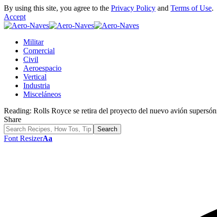
By using this site, you agree to the
Privacy Policy
and
Terms of Use
.
Accept
Militar
Comercial
Civil
Aeroespacio
Vertical
Industria
Misceláneos
Reading:
Rolls Royce se retira del proyecto del nuevo avión supers
Share
Font Resizer
Aa