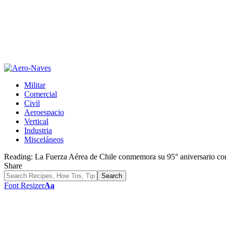
Militar
Comercial
Civil
Aeroespacio
Vertical
Industria
Misceláneos
Reading:
La Fuerza Aérea de Chile conmemora su 95° aniversario con
Share
Font Resizer
Aa