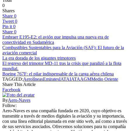
Total
0
Shares
Share
0
Tweet
0
Pin it
0
Share
0
Embraer E195-E2: el avión que impulsa una nueva era de
conectividad en Sudamérica
Combustibles Sustentables para la Aviación (SAF): El futuro de la
aviación comercial
La era dorada de los gigantes trimotores
El regreso del trimotor MD-11 tras la crisis que paralizó a la flota
mundial.
Boeing 767F: el pilar indispensable de la carga aérea chilena
TAGGED:
Aerolíneas
Emirates
IATA
IATAAGM
Medio Oriente
Share This Article
Facebook
By
Aero-Naves
Follow:
Aero-Naves es una compañía fundada en 2020, cuyo objetivo es
transmitir a través de medios digitales la aviación y su importancia,
con una línea editorial plasmada en este sitio web, así como a través
de sus servicios asociados. Ofrecemos soluciones para tu compañía