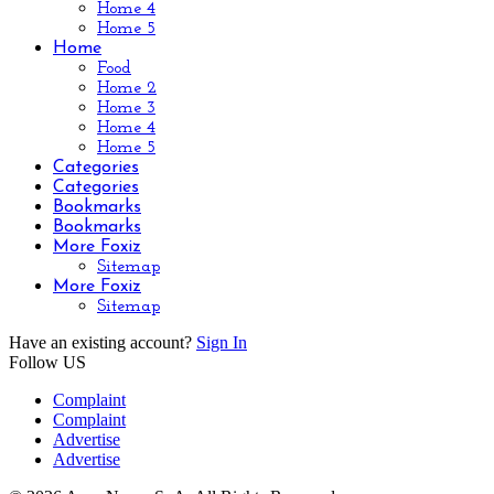
Home 4
Home 5
Home
Food
Home 2
Home 3
Home 4
Home 5
Categories
Categories
Bookmarks
Bookmarks
More Foxiz
Sitemap
More Foxiz
Sitemap
Have an existing account?
Sign In
Follow US
Complaint
Complaint
Advertise
Advertise