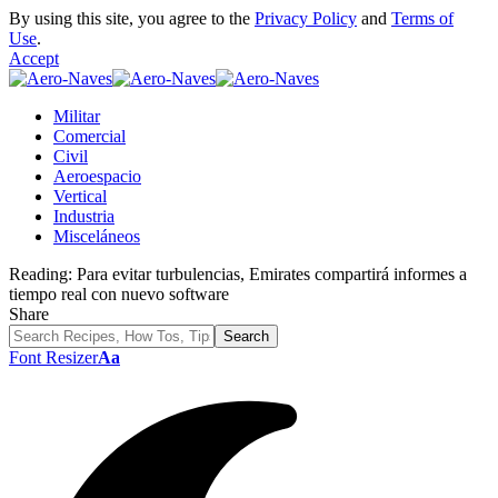
By using this site, you agree to the
Privacy Policy
and
Terms of
Use
.
Accept
Militar
Comercial
Civil
Aeroespacio
Vertical
Industria
Misceláneos
Reading:
Para evitar turbulencias, Emirates compartirá informes a
tiempo real con nuevo software
Share
Font Resizer
Aa