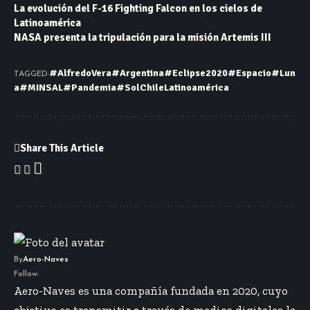
La evolución del F-16 Fighting Falcon en los cielos de
Latinoamérica
NASA presenta la tripulación para la misión Artemis III
#AlfredoVera
#Argentina
#Eclipse2020
#Espacio
#Lun
TAGGED:
a
#MINSAL
#Pandemia
#Sol
Chile
Latinoamérica
Share This Article
By
Aero-Naves
Follow:
Aero-Naves es una compañía fundada en 2020, cuyo