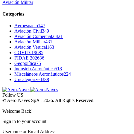
Aviación Militar
Categorías
Aeroespacio
147
Aviación Civil
349
Aviación Comercial
2.421
Aviación Militar
431
Aviación Vertical
163
COVID-19
685
FIDAE 2026
36
Geopolítica
75
Industria Aeronáutica
518
Misceláneos Aeronáuticos
224
Uncategorized
388
Follow US
© Aero-Naves SpA - 2026. All Rights Reserved.
Welcome Back!
Sign in to your account
Username or Email Address