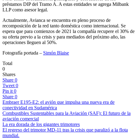
préstamos DIP del Tramo A. A estas entidades se agrega Milbank
LLP como asesor legal.
Actualmente, Avianca se encuentra en pleno proceso de
recomposición de la red tanto doméstica como internacional. Se
espera que para comienzos de 2021 la compañía recupere el 30% de
su oferta previo a la crisis y para mediados del próximo año, las
operaciones lleguen al 50%.
Fotografía portada –
Simón Blaise
Total
0
Shares
Share
0
Tweet
0
Pin it
0
Share
0
Embraer E195-E2: el avión que impulsa una nueva era de
conectividad en Sudamérica
Combustibles Sustentables para la Aviación (SAF): El futuro de la
aviación comercial
La era dorada de los gigantes trimotores
El regreso del trimotor MD-11 tras la crisis que paralizó a la flota
mundial.