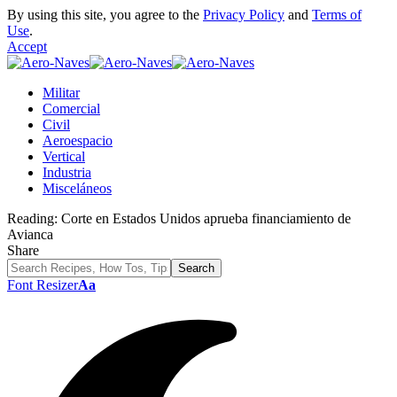
By using this site, you agree to the
Privacy Policy
and
Terms of
Use
.
Accept
Militar
Comercial
Civil
Aeroespacio
Vertical
Industria
Misceláneos
Reading:
Corte en Estados Unidos aprueba financiamiento de
Avianca
Share
Font Resizer
Aa