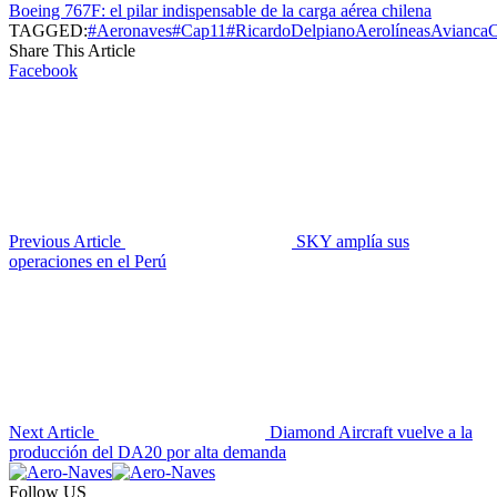
Boeing 767F: el pilar indispensable de la carga aérea chilena
TAGGED:
#Aeronaves
#Cap11
#RicardoDelpiano
Aerolíneas
Avianca
Share This Article
Facebook
Previous Article
SKY amplía sus
operaciones en el Perú
Next Article
Diamond Aircraft vuelve a la
producción del DA20 por alta demanda
Follow US