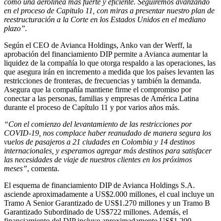
como una aerolínea más fuerte y eficiente. Seguiremos avanzando
en el proceso de Capitulo 11, con miras a presentar nuestro plan de
reestructuración a la Corte en los Estados Unidos en el mediano
plazo”.
Según el CEO de Avianca Holdings, Anko van der Werff, la
aprobación del financiamiento DIP permite a Avianca aumentar la
liquidez de la compañía lo que otorga respaldo a las operaciones, las
que asegura irán en incremento a medida que los países levanten las
restricciones de fronteras, de frecuencias y también la demanda.
Asegura que la compañía mantiene firme el compromiso por
conectar a las personas, familias y empresas de América Latina
durante el proceso de Capítulo 11 y por varios años más.
“Con el comienzo del levantamiento de las restricciones por
COVID-19, nos complace haber reanudado de manera segura los
vuelos de pasajeros a 21 ciudades en Colombia y 14 destinos
internacionales, y esperamos agregar más destinos para satisfacer
las necesidades de viaje de nuestros clientes en los próximos
meses”
, comenta.
El esquema de financiamiento DIP de Avianca Holdings S.A.
asciende aproximadamente a US$2.000 millones, el cual incluye un
Tramo A Senior Garantizado de US$1.270 millones y un Tramo B
Garantizado Subordinado de US$722 millones. Además, el
financiamiento del DIP incluye aproximadamente US$1.200