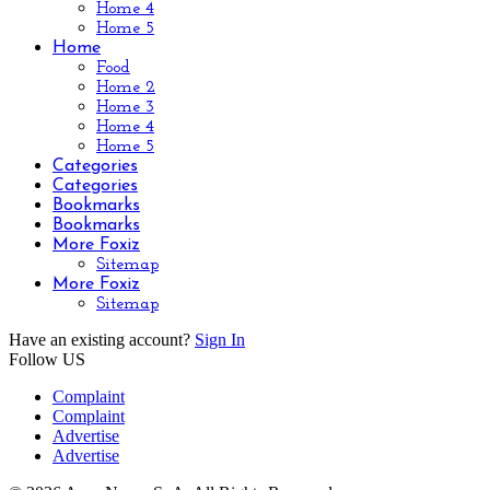
Home 4
Home 5
Home
Food
Home 2
Home 3
Home 4
Home 5
Categories
Categories
Bookmarks
Bookmarks
More Foxiz
Sitemap
More Foxiz
Sitemap
Have an existing account?
Sign In
Follow US
Complaint
Complaint
Advertise
Advertise