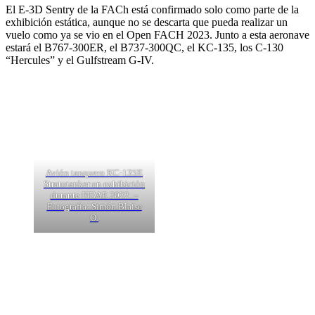
El E-3D Sentry de la FACh está confirmado solo como parte de la
exhibición estática, aunque no se descarta que pueda realizar un
vuelo como ya se vio en el Open FACH 2023. Junto a esta aeronave
estará el B767-300ER, el B737-300QC, el KC-135, los C-130
“Hercules” y el Gulfstream G-IV.
Avión tanquero KC-135E
Stratotanker en exhibición
durante FIDAE 2022. –
Fotografía: Simón Blaise
O.