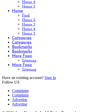
Home 4
Home 5
Home
Food
Home 2
Home 3
Home 4
Home 5
Categories
Categories
Bookmarks
Bookmarks
More Foxiz
Sitemap
More Foxiz
Sitemap
Have an existing account?
Sign In
Follow US
Complaint
Complaint
Advertise
Advertise