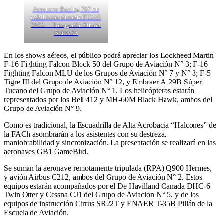
Aeronave Boeing 767 en
exhibición durante FIDAE
2022. – Fotografía: Simón
Blaise O.
En los shows aéreos, el público podrá apreciar los Lockheed Martin
F-16 Fighting Falcon Block 50 del Grupo de Aviación N° 3; F-16
Fighting Falcon MLU de los Grupos de Aviación N° 7 y N° 8; F-5
Tigre III del Grupo de Aviación N° 12, y Embraer A-29B Súper
Tucano del Grupo de Aviación N° 1. Los helicópteros estarán
representados por los Bell 412 y MH-60M Black Hawk, ambos del
Grupo de Aviación N° 9.
Como es tradicional, la Escuadrilla de Alta Acrobacia “Halcones” de
la FACh asombrarán a los asistentes con su destreza,
maniobrabilidad y sincronización. La presentación se realizará en las
aeronaves GB1 GameBird.
Se suman la aeronave remotamente tripulada (RPA) Q900 Hermes,
y avión Airbus C212, ambos del Grupo de Aviación N° 2. Estos
equipos estarán acompañados por el De Havilland Canada DHC-6
Twin Otter y Cessna CJ1 del Grupo de Aviación N° 5, y de los
equipos de instrucción Cirrus SR22T y ENAER T-35B Pillán de la
Escuela de Aviación.