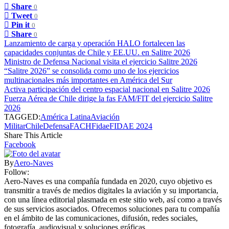
Share
0
Tweet
0
Pin it
0
Share
0
Lanzamiento de carga y operación HALO fortalecen las
capacidades conjuntas de Chile y EE.UU. en Salitre 2026
Ministro de Defensa Nacional visita el ejercicio Salitre 2026
“Salitre 2026” se consolida como uno de los ejercicios
multinacionales más importantes en América del Sur
Activa participación del centro espacial nacional en Salitre 2026
Fuerza Aérea de Chile dirige la fas FAM/FIT del ejercicio Salitre
2026
TAGGED:
América Latina
Aviación
Militar
Chile
Defensa
FACH
Fidae
FIDAE 2024
Share This Article
Facebook
By
Aero-Naves
Follow:
Aero-Naves es una compañía fundada en 2020, cuyo objetivo es
transmitir a través de medios digitales la aviación y su importancia,
con una línea editorial plasmada en este sitio web, así como a través
de sus servicios asociados. Ofrecemos soluciones para tu compañía
en el ámbito de las comunicaciones, difusión, redes sociales,
fotografía, audiovisual y soluciones gráficas.