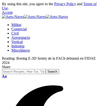
By using this site, you agree to the
Privacy Policy
and
Terms of
Use
.
Accept
Militar
Comercial
Civil
Aeroespacio
Vertical
Industria
Misceláneos
Reading:
Boeing E-3D Sentry de la FACh debutará en FIDAE
2024
Share
Font
Aa
Resizer