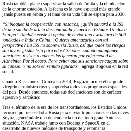
Rusia también planea supervisar la salida de órbita y la eliminación
de la enorme estación. A la fecha es la nave espacial más grande
jamás puesta en órbita y el final de su vida útil se espera para 2030.
“Si bloquea la cooperación con nosotros, ¿quién salvará a la ISS
de una salida de órbita descontrolada y caerá en Estados Unidos o
Europa? También existe la opción de enviar una estructura de 500
toneladas a India y China. ¿Quieres amenazarlos con tal
perspectiva? La ISS no sobrevuela Rusia, así que todos los riesgos
son tuyos. ¿Estás listo para ellos? Señores, cuando planifiquen
sanciones, revisen a quienes las generan por enfermedad de
Alzheimer. Por si acaso. Para evitar que sus sanciones caigan sobre
su cabeza. Y no solo en sentido figurado”,
agrega Rogozin en la red
social.
Cuando Rusia anexa Crimea en 2014, Rogozin ocupa el cargo de
viceprimer ministro ruso y supervisa todos los programas espaciales
del país. Desde entonces, todas sus declaraciones son de carácter
agresivo y sarcástico.
Tras el término de la era de los transbordadores, los Estados Unidos
recurren por necesidad a Rusia para enviar tripulaciones en las naves
Soyuz, generándole una dependencia no del todo grata. Ante esta
situación, NASA trabaja junto con Boeing y SpaceX en el
desarrollo de nuevos módulos de transporte y retomar la