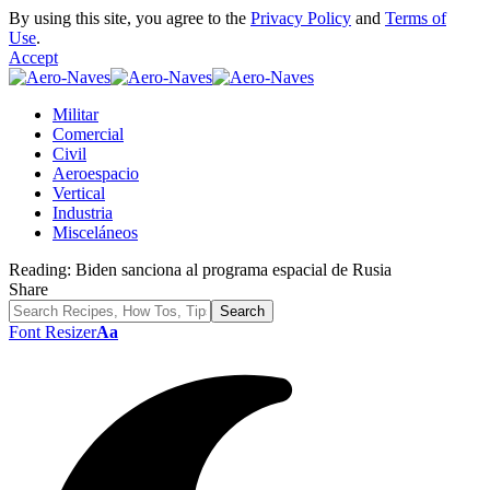
By using this site, you agree to the
Privacy Policy
and
Terms of
Use
.
Accept
Militar
Comercial
Civil
Aeroespacio
Vertical
Industria
Misceláneos
Reading:
Biden sanciona al programa espacial de Rusia
Share
Font Resizer
Aa