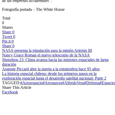
de las empresas occidentales”.
Fotografía portada – The White House
Total
0
Shares
Share
0
Tweet
0
Pin it
0
Share
0
NASA presenta la tripulación para la misión Artemis III
Nancy Grace Roman el nuevo telescopio de la NASA
Shenzhou 23: China avanza hacia las misiones espaciales de larga
duración
Auguste Piccard abre la puerta a la estratosfera hace 95 años
La historia espacial chilena: desde los primeros pasos en la
exploración espacial hasta el desarrollo satelital nacional- Parte 2
TAGGED:
#Aeroespacio
#Aeronaves
#AlfredoVera
#Defensa
#Espacio
Share This Article
Facebook