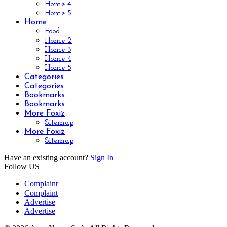
Home 4
Home 5
Home
Food
Home 2
Home 3
Home 4
Home 5
Categories
Categories
Bookmarks
Bookmarks
More Foxiz
Sitemap
More Foxiz
Sitemap
Have an existing account?
Sign In
Follow US
Complaint
Complaint
Advertise
Advertise