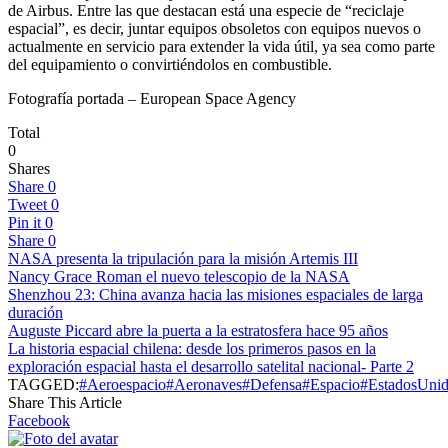
de Airbus. Entre las que destacan está una especie de “reciclaje
espacial”, es decir, juntar equipos obsoletos con equipos nuevos o
actualmente en servicio para extender la vida útil, ya sea como parte
del equipamiento o convirtiéndolos en combustible.
Fotografía portada – European Space Agency
Total
0
Shares
Share
0
Tweet
0
Pin it
0
Share
0
NASA presenta la tripulación para la misión Artemis III
Nancy Grace Roman el nuevo telescopio de la NASA
Shenzhou 23: China avanza hacia las misiones espaciales de larga
duración
Auguste Piccard abre la puerta a la estratosfera hace 95 años
La historia espacial chilena: desde los primeros pasos en la
exploración espacial hasta el desarrollo satelital nacional- Parte 2
TAGGED:
#Aeroespacio
#Aeronaves
#Defensa
#Espacio
#EstadosUni
Share This Article
Facebook