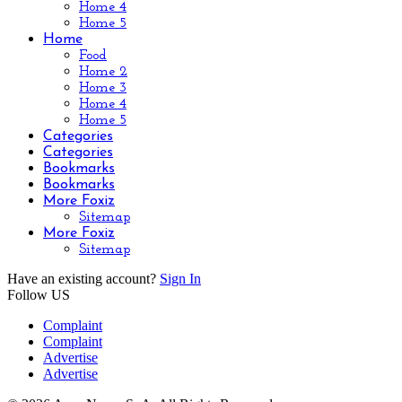
Home 4
Home 5
Home
Food
Home 2
Home 3
Home 4
Home 5
Categories
Categories
Bookmarks
Bookmarks
More Foxiz
Sitemap
More Foxiz
Sitemap
Have an existing account?
Sign In
Follow US
Complaint
Complaint
Advertise
Advertise