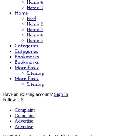
Home 4
Home 5
Home
Food
Home 2
Home 3
Home 4
Home 5
Categories
Categories
Bookmarks
Bookmarks
More Foxiz
Sitemap
More Foxiz
Sitemap
Have an existing account?
Sign In
Follow US
Complaint
Complaint
Advertise
Advertise