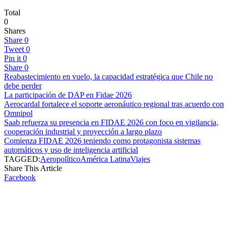
Total
0
Shares
Share
0
Tweet
0
Pin it
0
Share
0
Reabastecimiento en vuelo, la capacidad estratégica que Chile no
debe perder
La participación de DAP en Fidae 2026
Aerocardal fortalece el soporte aeronáutico regional tras acuerdo con
Omnipol
Saab refuerza su presencia en FIDAE 2026 con foco en vigilancia,
cooperación industrial y proyección a largo plazo
Comienza FIDAE 2026 teniendo como protagonista sistemas
automáticos y uso de inteligencia artificial
TAGGED:
Aeropolítico
América Latina
Viajes
Share This Article
Facebook