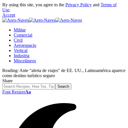
By using this site, you agree to the
Privacy Policy
and
Terms of
Use
.
Accept
Militar
Comercial
Civil
Aeroespacio
Vertical
Industria
Misceláneos
Reading:
Ante “alerta de viajes” de EE. UU., Latinoamérica aparece
como destino turístico seguro
Share
Font Resizer
Aa