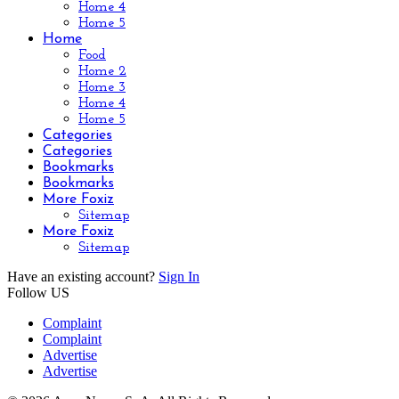
Home 4
Home 5
Home
Food
Home 2
Home 3
Home 4
Home 5
Categories
Categories
Bookmarks
Bookmarks
More Foxiz
Sitemap
More Foxiz
Sitemap
Have an existing account?
Sign In
Follow US
Complaint
Complaint
Advertise
Advertise