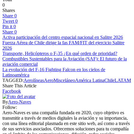
0
Shares
Share
0
Tweet
0
Pin it
0
Share
0
Activa participación del centro espacial nacional en Salitre 2026
Fuerza Aérea de Chile dirige la fas FAM/FIT del ejercicio Salitre
2026
Transporte, Helicópteros o F-35 ¿En qué orden de prioridad?
Combustibles Sustentables para la Aviación (SAF): El futuro de la
aviación comercial
La evolución del F-16 Fighting Falcon en los cielos de
Latinoamérica
TAGGED:
Aerolíneas
AeroMisceláneo
América Latina
Chile
LATAM
Share This Article
Facebook
By
Aero-Naves
Follow:
Aero-Naves es una compañía fundada en 2020, cuyo objetivo es
transmitir a través de medios digitales la aviación y su importancia,
con una línea editorial plasmada en este sitio web, así como a través
de sus servicios asociados. Ofrecemos soluciones para tu compañía