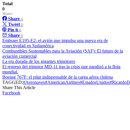
Total
0
Shares
Share
0
Tweet
0
Pin it
0
Share
0
Embraer E195-E2: el avión que impulsa una nueva era de
conectividad en Sudamérica
Combustibles Sustentables para la Aviación (SAF): El futuro de la
aviación comercial
La era dorada de los gigantes trimotores
El regreso del trimotor MD-11 tras la crisis que paralizó a la flota
mundial.
Boeing 767F: el pilar indispensable de la carga aérea chilena
TAGGED:
#Aeronaves
#AmericanAirlines
#EstadosUnidos
#RicardoD
Share This Article
Facebook