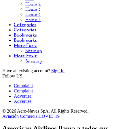
Home 2
Home 3
Home 4
Home 5
Categories
Categories
Bookmarks
Bookmarks
More Foxiz
Sitemap
More Foxiz
Sitemap
Have an existing account?
Sign In
Follow US
Complaint
Complaint
Advertise
Advertise
© 2026 Aero-Naves SpA. All Rights Reserved.
Aviación Comercial
COVID-19
American Airlines llama a todos sus