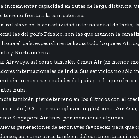
a incrementar capacidad en rutas de larga distancia, u
e terreno frente a la competencia.
 rol clave en la conectividad internacional de India, la
cial las del golfo Pérsico, son las que asumen la canaliz
hacia el país, especialmente hacia todo lo que es África
ente y Norteamérica.
tar Airways, así como también Oman Air (en menor med
ores internacionales de India. Sus servicios no sólo 
ambién numerosas ciudades del país por lo que ofrecen
intos hubs.
 India también pierde terreno en los últimos con el crec
ajo costo (LCC, por sus siglas en inglés) como Air Asia,
 como Singapore Airlines, por mencionar algunas.
nuevas generaciones de aeronaves favorecen para que 
enses, así como otras también del continente asiático,