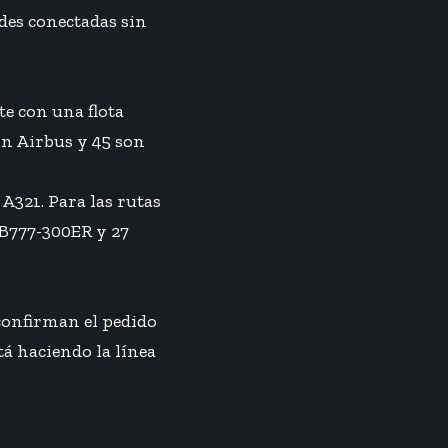
ades conectadas sin
te con una flota
son Airbus y 45 son
A321. Para las rutas
 B777-300ER y 27
 confirman el pedido
á haciendo la línea