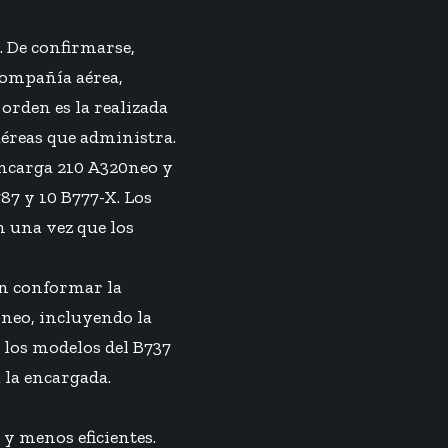
. De confirmarse,
compañía aérea,
orden es la realizada
aéreas que administra.
 encarga 210 A320neo y
87 y 10 B777-X. Los
 una vez que los
en conformar la
1neo, incluyendo la
s los modelos del B737
 la encargada.
y menos eficientes.