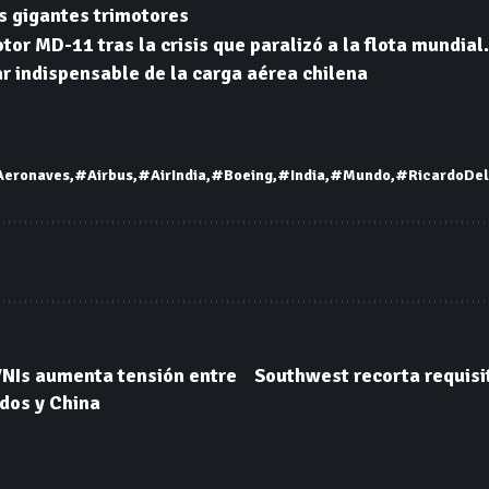
s gigantes trimotores
otor MD-11 tras la crisis que paralizó a la flota mundial.
ar indispensable de la carga aérea chilena
eronaves
#Airbus
#AirIndia
#Boeing
#India
#Mundo
#RicardoDel
VNIs aumenta tensión entre
Southwest recorta requisi
dos y China