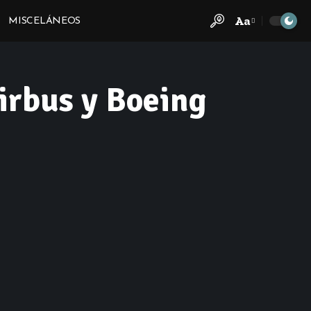
Aa
MISCELÁNEOS
Font
Resizer
Airbus y Boeing