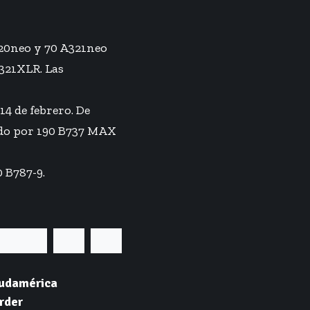
320neo y 70 A321neo
A321XLR. Las
14 de febrero. De
ado por 190 B737 MAX
 B787-9.
Sudamérica
rder