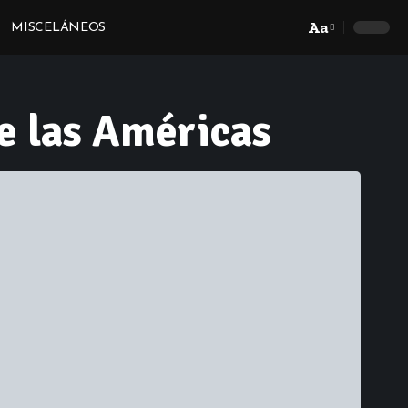
Aa
MISCELÁNEOS
Font
Resizer
ne las Américas