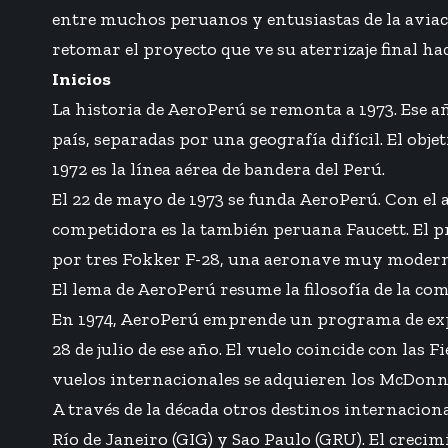
entre muchos peruanos y entusiastas de la aviaci
retomar el proyecto que ve su aterrizaje final ha
Inicios
La historia de AeroPerú se remonta a 1973. Ese a
país, separadas por una geografía difícil. El ob
1972 es la línea aérea de bandera del Perú.
El 22 de mayo de 1973 se funda AeroPerú. Con el 
competidora es la también peruana Faucett. El pr
por tres Fokker F-28, una aeronave muy modern
El lema de AeroPerú resume la filosofía de la co
En 1974, AeroPerú emprende un programa de expa
28 de julio de ese año. El vuelo coincide con las 
vuelos internacionales se adquieren los McDonn
A través de la década otros destinos internacion
Río de Janeiro (GIG) y Sao Paulo (GRU). El crec