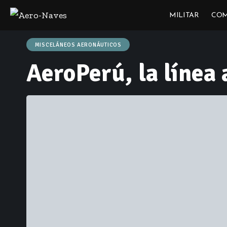
MILITAR
COM
MISCELÁNEOS AERONÁUTICOS
AeroPerú, la línea