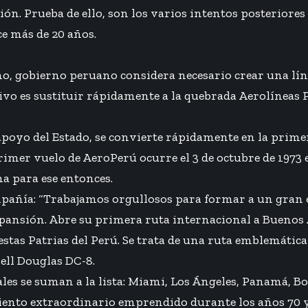
ón. Prueba de ello, son los varios intentos posteriore
ce más de 20 años.
ño, gobierno peruano considera necesario crear una líne
jetivo es sustituir rápidamente a la quebrada Aerolíne
apoyo del Estado, se convierte rápidamente en la prime
imer vuelo de AeroPerú ocurre el 3 de octubre de 1973 
a para ese entonces.
mpañía: “Trabajamos orgullosos para formar a un gran e
nsión. Abre su primera ruta internacional a Buenos Ai
Fiestas Patrias del Perú. Se trata de una ruta emblemática
ell Douglas DC-8.
ales se suman a la lista: Miami, Los Ángeles, Panamá, Bo
imiento extraordinario emprendido durante los años 70 