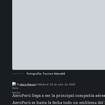
Fotografía: Torsten Maiwald
By
Aero-Naves
Published: 29 de julio de 2023
AeroPerú llega a ser la principal compañía aérea 
AeroPerú es hasta la fecha todo un emblema del P