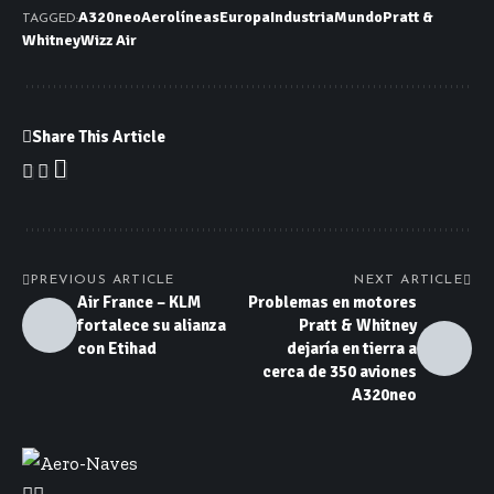
A320neo
Aerolíneas
Europa
Industria
Mundo
Pratt &
TAGGED:
Whitney
Wizz Air
Share This Article
PREVIOUS ARTICLE
NEXT ARTICLE
Air France – KLM
Problemas en motores
fortalece su alianza
Pratt & Whitney
con Etihad
dejaría en tierra a
cerca de 350 aviones
A320neo