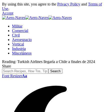
By using this site, you agree to the
Privacy Policy
and
Terms of
Use
.
Accept
Militar
Comercial
Civil
Aeroespacio
Vertical
Industria
Misceláneos
Reading:
Turkish Airlines llegaría a Chile a finales de 2024
Share
Font Resizer
Aa