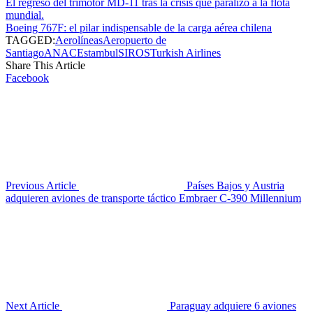
El regreso del trimotor MD-11 tras la crisis que paralizó a la flota
mundial.
Boeing 767F: el pilar indispensable de la carga aérea chilena
TAGGED:
Aerolíneas
Aeropuerto de
Santiago
ANAC
Estambul
SIROS
Turkish Airlines
Share This Article
Facebook
Previous Article
Países Bajos y Austria
adquieren aviones de transporte táctico Embraer C-390 Millennium
Next Article
Paraguay adquiere 6 aviones