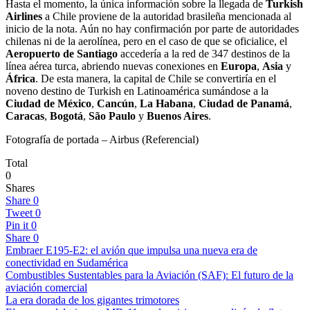
Hasta el momento, la única información sobre la llegada de
Turkish
Airlines
a Chile proviene de la autoridad brasileña mencionada al
inicio de la nota. Aún no hay confirmación por parte de autoridades
chilenas ni de la aerolínea, pero en el caso de que se oficialice, el
Aeropuerto de Santiago
accedería a la red de 347 destinos de la
línea aérea turca, abriendo nuevas conexiones en
Europa
,
Asia
y
África
. De esta manera, la capital de Chile se convertiría en el
noveno destino de Turkish en Latinoamérica sumándose a la
Ciudad de México
,
Cancún
,
La Habana
,
Ciudad de Panamá
,
Caracas
,
Bogotá
,
São Paulo
y
Buenos Aires
.
Fotografía de portada – Airbus (Referencial)
Total
0
Shares
Share
0
Tweet
0
Pin it
0
Share
0
Embraer E195-E2: el avión que impulsa una nueva era de
conectividad en Sudamérica
Combustibles Sustentables para la Aviación (SAF): El futuro de la
aviación comercial
La era dorada de los gigantes trimotores