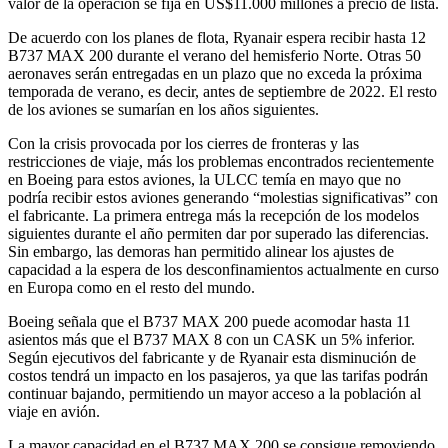
valor de la operación se fija en US$11.000 millones a precio de lista.
De acuerdo con los planes de flota, Ryanair espera recibir hasta 12
B737 MAX 200 durante el verano del hemisferio Norte. Otras 50
aeronaves serán entregadas en un plazo que no exceda la próxima
temporada de verano, es decir, antes de septiembre de 2022. El resto
de los aviones se sumarían en los años siguientes.
Con la crisis provocada por los cierres de fronteras y las
restricciones de viaje, más los problemas encontrados recientemente
en Boeing para estos aviones, la ULCC temía en mayo que no
podría recibir estos aviones generando “molestias significativas” con
el fabricante. La primera entrega más la recepción de los modelos
siguientes durante el año permiten dar por superado las diferencias.
Sin embargo, las demoras han permitido alinear los ajustes de
capacidad a la espera de los desconfinamientos actualmente en curso
en Europa como en el resto del mundo.
Boeing señala que el B737 MAX 200 puede acomodar hasta 11
asientos más que el B737 MAX 8 con un CASK un 5% inferior.
Según ejecutivos del fabricante y de Ryanair esta disminución de
costos tendrá un impacto en los pasajeros, ya que las tarifas podrán
continuar bajando, permitiendo un mayor acceso a la población al
viaje en avión.
La mayor capacidad en el B737 MAX 200 se consigue removiendo