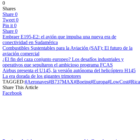
0
Shares
Share
0
Tweet
0
Pin it
0
Share
0
Embraer E195-E2: el avión que impulsa una nueva era de
conectividad en Sudamérica
Combustibles Sustentables para la Aviación (SAF): El futuro de la
aviación comercial
¿El fin del caza conjunto europeo? Los desafíos industriales y
operativos que sepultaron el ambicioso programa FCAS
Airbus presenta el U145, la versión autónoma del helicóptero H145
La era dorada de los gigantes trimotores
TAGGED:
#Aeronaves
#B737MAX
#Boeing
#Europa
#LowCost
#Rica
Share This Article
Facebook