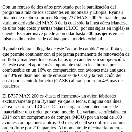
Con un retraso de dos años provocado por la paralización del
programa a raíz de los accidentes en Indonesia y Etiopía, Ryanair
finalmente recibe su primer Boeing 737 MAX 200. Se trata de una
variante derivada del MAX 8 de la cual sólo la línea aérea irlandesa
de ultra bajo costo y tarifas bajas (ULCC, por sus siglas en inglés) es
cliente. Esta aeronave puede acomodar hasta 200 pasajeros en las
mismas dimensiones de cabina que el modelo original.
Ryanair celebra la llegada de este “actor de cambio” en su flota ya
que permite continuar con el programa permanente de renovación de
su flota y mantener los costos bajos que caracterizan su operación.
En este caso, el aporte más importante está en los ahorros por
combustible en un 16% en comparación con aviones más antiguos,
un 40% en disminución de emisiones de CO2 y la reducción del
costo por asiento-kilómetro (CASK) al transportar un 4% más de
pasajeros.
El B737 MAX 200 es -hasta el momento- un avión fabricado
exclusivamente para Ryanair, ya que la fecha, ninguna otra línea
aérea -sea o no ULCC/LCC- lo encarga o tiene intenciones de
materializar una orden por este modelo. La variante se oficializa en
2014 con un compromiso de compra (MOU) por un total de 100
aviones con opciones a otros 100 más, el cual se confirma con una
orden firme por 210 aparatos. Al momento de efectuar la orden, el