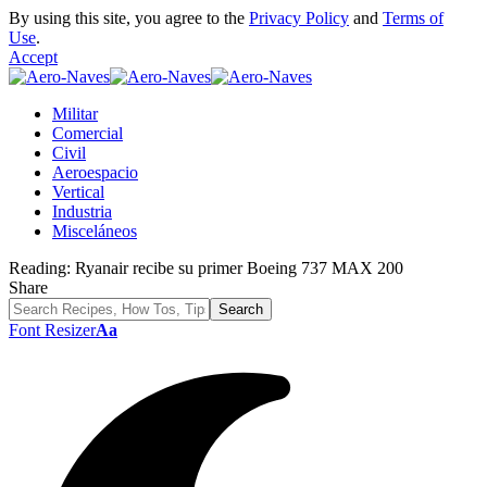
By using this site, you agree to the
Privacy Policy
and
Terms of
Use
.
Accept
Militar
Comercial
Civil
Aeroespacio
Vertical
Industria
Misceláneos
Reading:
Ryanair recibe su primer Boeing 737 MAX 200
Share
Font Resizer
Aa