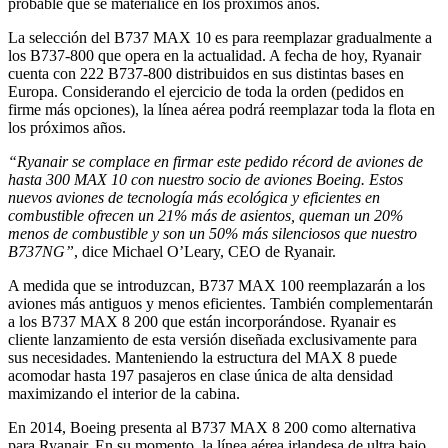
probable que se materialice en los próximos años.
La selección del B737 MAX 10 es para reemplazar gradualmente a
los B737-800 que opera en la actualidad. A fecha de hoy, Ryanair
cuenta con 222 B737-800 distribuidos en sus distintas bases en
Europa. Considerando el ejercicio de toda la orden (pedidos en
firme más opciones), la línea aérea podrá reemplazar toda la flota en
los próximos años.
“Ryanair se complace en firmar este pedido récord de aviones de
hasta 300 MAX 10 con nuestro socio de aviones Boeing. Estos
nuevos aviones de tecnología más ecológica y eficientes en
combustible ofrecen un 21% más de asientos, queman un 20%
menos de combustible y son un 50% más silenciosos que nuestro
B737NG”
, dice Michael O’Leary, CEO de Ryanair.
A medida que se introduzcan, B737 MAX 100 reemplazarán a los
aviones más antiguos y menos eficientes. También complementarán
a los B737 MAX 8 200 que están incorporándose. Ryanair es
cliente lanzamiento de esta versión diseñada exclusivamente para
sus necesidades. Manteniendo la estructura del MAX 8 puede
acomodar hasta 197 pasajeros en clase única de alta densidad
maximizando el interior de la cabina.
En 2014, Boeing presenta al B737 MAX 8 200 como alternativa
para Ryanair. En su momento, la línea aérea irlandesa de ultra bajo