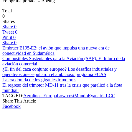
Fotografía portada – Boeing
Total
0
Shares
Share
0
Tweet
0
Pin it
0
Share
0
Embraer E195-E2: el avión que impulsa una nueva era de
conectividad en Sudamérica
Combustibles Sustentables para la Aviación (SAF): El futuro de la
aviación comercial
¿El fin del caza conjunto europeo? Los desafíos industriales y
operativos que sepultaron el ambicioso programa FCAS
La era dorada de los gigantes trimotores
El regreso del trimotor MD-11 tras la crisis que paralizó a la flota
mundial.
TAGGED:
Aerolíneas
Europa
Low cost
Mundo
Ryanair
ULCC
Share This Article
Facebook