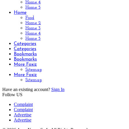
Home 4
Home 5
Home
Food
Home 2
Home 3
Home 4
Home 5
Categories
Categories
Bookmarks
Bookmarks
More Foxiz
Sitemap
More Foxiz
Sitemap
Have an existing account?
Sign In
Follow US
Complaint
Complaint
Advertise
Advertise