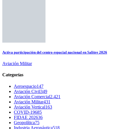
Activa participación del centro espacial nacional en Salitre 2026
Aviación Militar
Categorías
Aeroespacio
147
Aviación Civil
349
Aviación Comercial
2.421
Aviación Militar
431
Aviación Vertical
163
COVID-19
685
FIDAE 2026
36
Geopolítica
75
Industria Aeronáutica
518