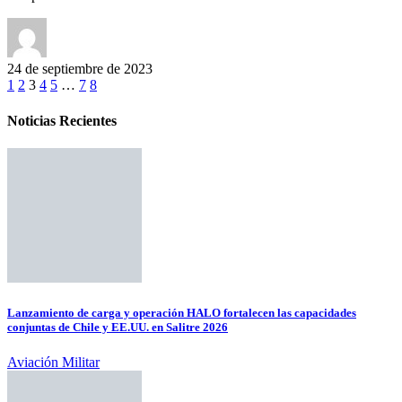
24 de septiembre de 2023
1
2
3
4
5
…
7
8
Noticias Recientes
Lanzamiento de carga y operación HALO fortalecen las capacidades
conjuntas de Chile y EE.UU. en Salitre 2026
Aviación Militar