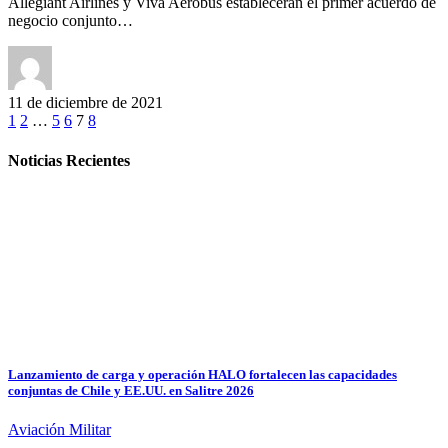
Allegiant Airlines y Viva Aerobus establecerán el primer acuerdo de
negocio conjunto…
11 de diciembre de 2021
1
2
…
5
6
7
8
Noticias Recientes
Lanzamiento de carga y operación HALO fortalecen las capacidades
conjuntas de Chile y EE.UU. en Salitre 2026
Aviación Militar