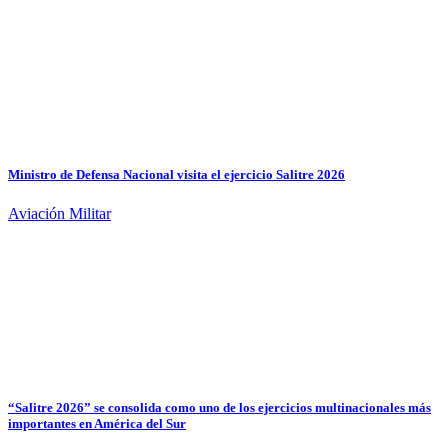
Ministro de Defensa Nacional visita el ejercicio Salitre 2026
Aviación Militar
“Salitre 2026” se consolida como uno de los ejercicios multinacionales más
importantes en América del Sur