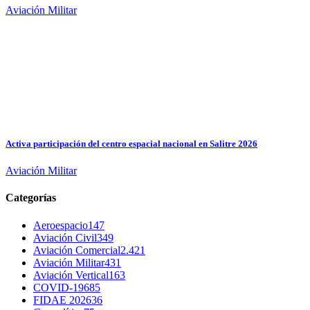
Aviación Militar
Activa participación del centro espacial nacional en Salitre 2026
Aviación Militar
Categorías
Aeroespacio
147
Aviación Civil
349
Aviación Comercial
2.421
Aviación Militar
431
Aviación Vertical
163
COVID-19
685
FIDAE 2026
36