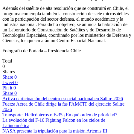
Además del satélite de alta resolución que se construirá en Chile, el
programa contempla también la construcción de siete microsatélites
con la participación del sector defensa, el mundo académico y la
industria nacional. Para dicho objetivo, se anuncia la habitación de
un Laboratorio de Construcción de Satélites y de Desarrollo de
Tecnologías Espaciales, coordinado por los ministerios de Defensa y
Ciencias, los que crearán un Centro Espacial Nacional.
Fotografía de Portada – Presidencia Chile
Total
0
Shares
Share
0
Tweet
0
Pin it
0
Share
0
Activa participación del centro espacial nacional en Salitre 2026
Fuerza Aérea de Chile dirige la fas FAM/FIT del ejercicio Salitre
2026
Transporte, Helicópteros o F-35 ¿En qué orden de prioridad?
La evolución del F-16 Fighting Falcon en los cielos de
Latinoamérica
NASA presenta la tripulación para la misión Artemis III