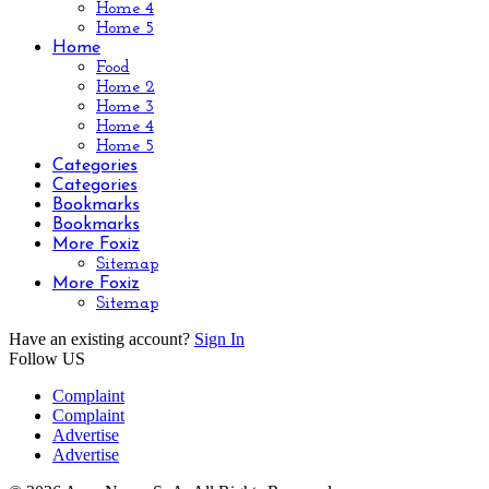
Home 4
Home 5
Home
Food
Home 2
Home 3
Home 4
Home 5
Categories
Categories
Bookmarks
Bookmarks
More Foxiz
Sitemap
More Foxiz
Sitemap
Have an existing account?
Sign In
Follow US
Complaint
Complaint
Advertise
Advertise