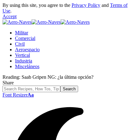
By using this site, you agree to the
Privacy Policy
and
Terms of
Use
.
Accept
Militar
Comercial
Civil
Aeroespacio
Vertical
Industria
Misceláneos
Reading:
Saab Gripen NG: ¿la última opción?
Share
Font Resizer
Aa