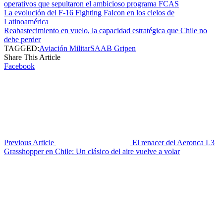
operativos que sepultaron el ambicioso programa FCAS
La evolución del F-16 Fighting Falcon en los cielos de
Latinoamérica
Reabastecimiento en vuelo, la capacidad estratégica que Chile no
debe perder
TAGGED:
Aviación Militar
SAAB Gripen
Share This Article
Facebook
Previous Article
El renacer del Aeronca L3
Grasshopper en Chile: Un clásico del aire vuelve a volar