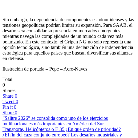
Sin embargo, la dependencia de componentes estadounidenses y las
tensiones geopolíticas podrían limitar su expansión. Para SAAB, el
desafío será consolidar su presencia en mercados emergentes
mientras navega las complejidades de un mundo cada vez más
polarizado. En este contexto, el Gripen NG no solo representa una
opción tecnológica, sino también una declaración de independencia
estratégica para aquellos países que buscan diversificar sus alianzas
en defensa.
Ilustración de portada – Pepe – Aero-Naves
Total
0
Shares
Share
0
Tweet
0
Pin it
0
Share
0
“Salitre 2026” se consolida como uno de los ejercicios
multinacionales más importantes en América del Sur
Transporte, Helicópteros o F-35 ¿En qué orden de prioridad?
¿El fin del caza conjunto europeo? Los desafíos industriales y