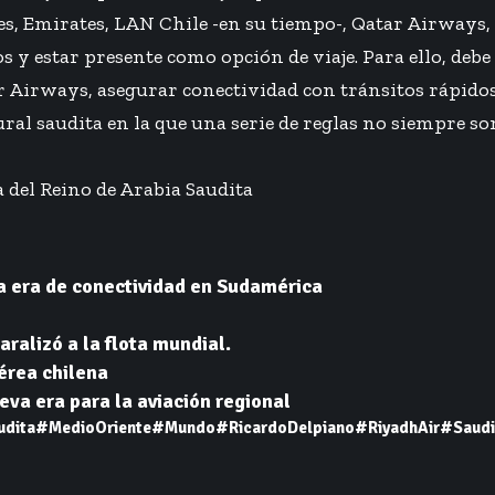
, Emirates, LAN Chile -en su tiempo-, Qatar Airways, T
 y estar presente como opción de viaje. Para ello, deb
 Airways, asegurar conectividad con tránsitos rápidos,
al saudita en la que una serie de reglas no siempre son
 del Reino de Arabia Saudita
a era de conectividad en Sudamérica
aralizó a la flota mundial.
aérea chilena
va era para la aviación regional
udita
#MedioOriente
#Mundo
#RicardoDelpiano
#RiyadhAir
#Saudi