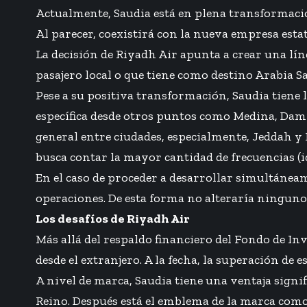
Actualmente, Saudia está en plena transformaci
Al parecer, coexistirá con la nueva empresa estat
La decisión de Riyadh Air apunta a crear una lín
pasajero local o que tiene como destino Arabia Sa
Pese a su positiva transformación, Saudia tiene 
específica desde otros puntos como Medina, Damm
general entre ciudades, especialmente, Jeddah y R
busca contar la mayor cantidad de frecuencias (id
En el caso de proceder a desarrollar simultáneam
operaciones. De esta forma no alteraría ninguno
Los desafíos de Riyadh Air
Más allá del respaldo financiero del Fondo de In
desde el extranjero. A la fecha, la superación de
A nivel de marca, Saudia tiene una ventaja signi
Reino. Después está el emblema de la marca como 