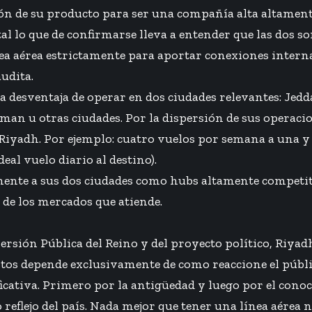
ón de su producto para ser una compañía alta altament
al lo que de confirmarse lleva a entender que las dos s
ea aérea estrictamente para aportar conexiones interna
udita.
la desventaja de operar en dos ciudades relevantes: Je
an u otras ciudades. Por la dispersión de sus operacio
iyadh. Por ejemplo: cuatro vuelos por semana a una y tr
eal vuelo diario al destino).
ente a sus dos ciudades como hubs altamente competitiv
 de los mercados que atiende.
versión Pública del Reino y del proyecto político, Riya
 estos depende exclusivamente de como reaccione el públi
ficativa. Primero por la antigüedad y luego por el cono
reflejo del país. Nada mejor que tener una línea aérea 