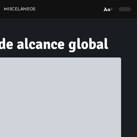
Aa
MISCELÁNEOS
Font
Resizer
 de alcance global