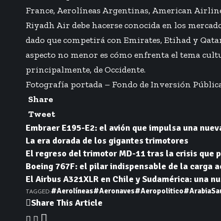
France, Aerolíneas Argentinas, American Airlines
Riyadh Air debe hacerse conocida en los mercados
dado que competirá con Emirates, Etihad y Qatar
aspecto no menor es cómo enfrenta el tema cultur
principalmente, de Occidente.
Fotografía portada – Fondo de Inversión Pública
Share
Tweet
Embraer E195-E2: el avión que impulsa una nuev
La era dorada de los gigantes trimotores
El regreso del trimotor MD-11 tras la crisis que p
Boeing 767F: el pilar indispensable de la carga 
El Airbus A321XLR en Chile y Sudamérica: una nue
#Aerolíneas
#Aeronaves
#Aeropolitico
#ArabiaSa
TAGGED:
Share This Article