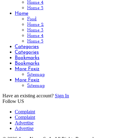
Home 4
Home 5
Home
Food
Home 2
Home 3
Home 4
Home 5
Categories
Categories
Bookmarks
Bookmarks
More Foxiz
Sitemap
More Foxiz
Sitemap
Have an existing account?
Sign In
Follow US
Complaint
Complaint
Advertise
Advertise