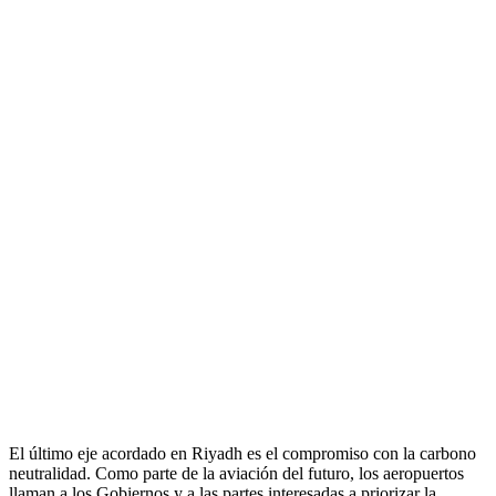
El último eje acordado en Riyadh es el compromiso con la carbono
neutralidad. Como parte de la aviación del futuro, los aeropuertos
llaman a los Gobiernos y a las partes interesadas a priorizar la