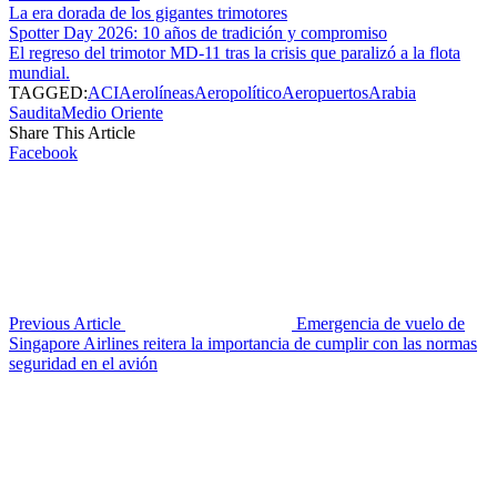
La era dorada de los gigantes trimotores
Spotter Day 2026: 10 años de tradición y compromiso
El regreso del trimotor MD-11 tras la crisis que paralizó a la flota
mundial.
TAGGED:
ACI
Aerolíneas
Aeropolítico
Aeropuertos
Arabia
Saudita
Medio Oriente
Share This Article
Facebook
Previous Article
Emergencia de vuelo de
Singapore Airlines reitera la importancia de cumplir con las normas
seguridad en el avión