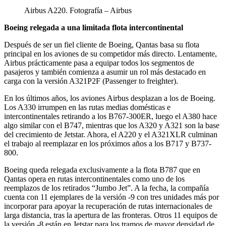
Airbus A220. Fotografía – Airbus
Boeing relegada a una limitada flota intercontinental
Después de ser un fiel cliente de Boeing, Qantas basa su flota
principal en los aviones de su competidor más directo. Lentamente,
Airbus prácticamente pasa a equipar todos los segmentos de
pasajeros y también comienza a asumir un rol más destacado en
carga con la versión A321P2F (Passenger to freighter).
En los últimos años, los aviones Airbus desplazan a los de Boeing.
Los A330 irrumpen en las rutas medias domésticas e
intercontinentales retirando a los B767-300ER, luego el A380 hace
algo similar con el B747, mientras que los A320 y A321 son la base
del crecimiento de Jetstar. Ahora, el A220 y el A321XLR culminan
el trabajo al reemplazar en los próximos años a los B717 y B737-
800.
Boeing queda relegada exclusivamente a la flota B787 que en
Qantas opera en rutas intercontinentales como uno de los
reemplazos de los retirados “Jumbo Jet”. A la fecha, la compañía
cuenta con 11 ejemplares de la versión -9 con tres unidades más por
incorporar para apoyar la recuperación de rutas internacionales de
larga distancia, tras la apertura de las fronteras. Otros 11 equipos de
la versión -8 están en Jetstar para los tramos de mayor densidad de