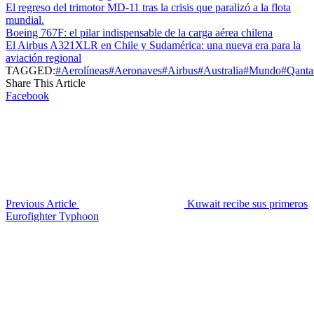
El regreso del trimotor MD-11 tras la crisis que paralizó a la flota
mundial.
Boeing 767F: el pilar indispensable de la carga aérea chilena
El Airbus A321XLR en Chile y Sudamérica: una nueva era para la
aviación regional
TAGGED:
#Aerolíneas
#Aeronaves
#Airbus
#Australia
#Mundo
#Qanta
Share This Article
Facebook
Previous Article
Kuwait recibe sus primeros
Eurofighter Typhoon