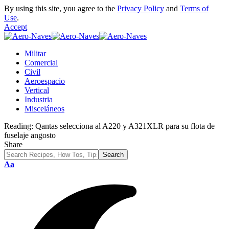
By using this site, you agree to the
Privacy Policy
and
Terms of
Use
.
Accept
Militar
Comercial
Civil
Aeroespacio
Vertical
Industria
Misceláneos
Reading:
Qantas selecciona al A220 y A321XLR para su flota de
fuselaje angosto
Share
Font
Aa
Resizer