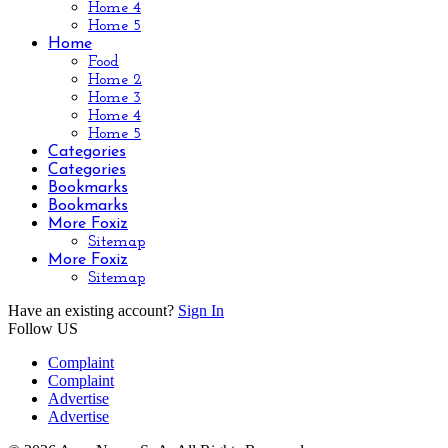
Home 4
Home 5
Home
Food
Home 2
Home 3
Home 4
Home 5
Categories
Categories
Bookmarks
Bookmarks
More Foxiz
Sitemap
More Foxiz
Sitemap
Have an existing account?
Sign In
Follow US
Complaint
Complaint
Advertise
Advertise