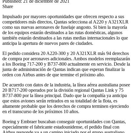
Published: 21 de diciembre de 2021
Share
Impulsado por mayores oportunidades que ofrecen respecto a sus
competidores más directos, Qantas selecciona al A220 y A321XLR
como sus nuevas aeronaves de fuselaje angosto. Si bien la mayoría
de los equipos estarán destinados a las rutas domésticas, algunos
también estarán destinados a las rutas medias internacionales lo que
anticipa la apertura de nuevos pares de ciudades.
El pedido considera 20 A220-300 y 20 A321XLR más 94 derechos
de compra por aeronaves adicionales. Ambos modelos reemplazarán
a los Boeing 717-200 y B737-800 actualmente en servicio. Desde la
junta de administración de Qantas indican que esperan finalizar la
orden con Airbus antes de que termine el próximo año.
De acuerdo con datos de la industria, la línea aérea australiana posee
20 B717-200 operados por la división regional Qantas Link y 75
B737-800 por la línea principal. Dado que la compañía ya anticipa
que estos aviones serán retirados en su totalidad de la flota, es
altamente probable que los derechos de compra terminen ejerciendo
en el transcurso de los próximos 10 años.
Boeing y Embraer buscaban conseguir oportunidades con Qantas,
especialmente el fabricante estadounidense, el pedido final con
Airbus responde ya a un camino iniciado por el grupo australiano.