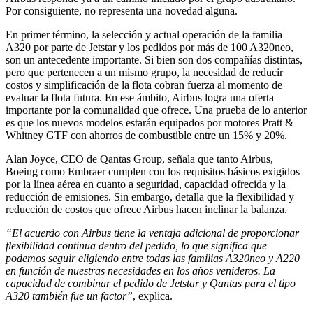
Por consiguiente, no representa una novedad alguna.
En primer término, la selección y actual operación de la familia
A320 por parte de Jetstar y los pedidos por más de 100 A320neo,
son un antecedente importante. Si bien son dos compañías distintas,
pero que pertenecen a un mismo grupo, la necesidad de reducir
costos y simplificación de la flota cobran fuerza al momento de
evaluar la flota futura. En ese ámbito, Airbus logra una oferta
importante por la comunalidad que ofrece. Una prueba de lo anterior
es que los nuevos modelos estarán equipados por motores Pratt &
Whitney GTF con ahorros de combustible entre un 15% y 20%.
Alan Joyce, CEO de Qantas Group, señala que tanto Airbus,
Boeing como Embraer cumplen con los requisitos básicos exigidos
por la línea aérea en cuanto a seguridad, capacidad ofrecida y la
reducción de emisiones. Sin embargo, detalla que la flexibilidad y
reducción de costos que ofrece Airbus hacen inclinar la balanza.
“El acuerdo con Airbus tiene la ventaja adicional de proporcionar
flexibilidad continua
dentro del pedido, lo que significa que
podemos seguir eligiendo entre todas las familias A320neo y A220
en función de nuestras necesidades en los años venideros. La
capacidad de combinar el pedido de Jetstar y Qantas para el tipo
A320 también fue un factor”
, explica.