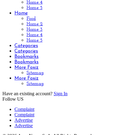
Home 4
Home 5
Home
Food
Home 2
Home 3
Home 4
Home 5
Categories
Categories
Bookmarks
Bookmarks
More Foxiz
Sitemap
More Foxiz
Sitemap
Have an existing account?
Sign In
Follow US
Complaint
Complaint
Advertise
Advertise