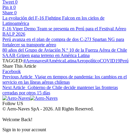
Tweet
0
Pin it
0
Share
0
La evolución del F-16 Fighting Falcon en los cielos de
Latinoamérica
F-16 Viper Demo Team se presenta en Perú para el Festival Aéreo
BALP 2026
Perú avanza en el plan de compra de dos C-27J Spartan NG para
fortalecer su transporte aéreo
80 años del Grupo de Aviación N.º 10 de la Fuerza Aérea de Chile
SAAB Gripen gana terreno en América Latina
TAGGED:
#Aeronaves
#AméricaLatina
Aeropolítico
COVID19
Perú
Share This Article
Facebook
Previous Article
Viajar en tiempos de pandemia: los cambios en el
servicio en las líneas aéreas chilenas
Next Article
Gobierno de Chile decide mantener las fronteras
cerradas por otros 15 días
Follow US
© Aero-Naves SpA - 2026. All Rights Reserved.
Welcome Back!
Sign in to your account