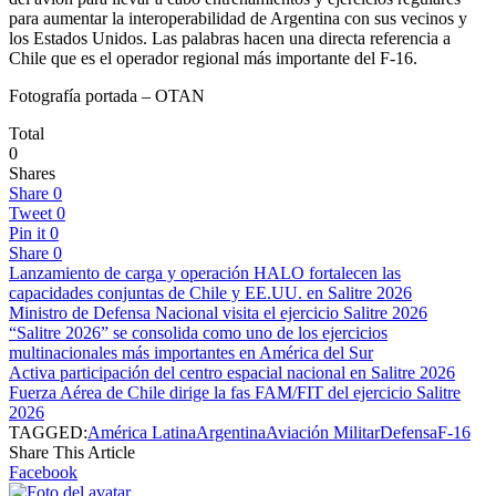
para aumentar la interoperabilidad de Argentina con sus vecinos y
los Estados Unidos. Las palabras hacen una directa referencia a
Chile que es el operador regional más importante del F-16.
Fotografía portada – OTAN
Total
0
Shares
Share
0
Tweet
0
Pin it
0
Share
0
Lanzamiento de carga y operación HALO fortalecen las
capacidades conjuntas de Chile y EE.UU. en Salitre 2026
Ministro de Defensa Nacional visita el ejercicio Salitre 2026
“Salitre 2026” se consolida como uno de los ejercicios
multinacionales más importantes en América del Sur
Activa participación del centro espacial nacional en Salitre 2026
Fuerza Aérea de Chile dirige la fas FAM/FIT del ejercicio Salitre
2026
TAGGED:
América Latina
Argentina
Aviación Militar
Defensa
F-16
Share This Article
Facebook