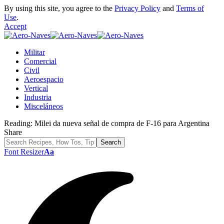
By using this site, you agree to the
Privacy Policy
and
Terms of
Use
.
Accept
Militar
Comercial
Civil
Aeroespacio
Vertical
Industria
Misceláneos
Reading:
Milei da nueva señal de compra de F-16 para Argentina
Share
Font Resizer
Aa