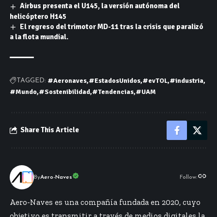
Airbus presenta el U145, la versión autónoma del
helicóptero H145
El regreso del trimotor MD-11 tras la crisis que paralizó
a la flota mundial.
#Aeronaves
#EstadosUnidos
#evTOL
#industria
TAGGED:
#Mundo
#Sostenibilidad
#Tendencias
#UAM
Share This Article
By
Aero-Naves
Follow:
Aero-Naves es una compañía fundada en 2020, cuyo
objetivo es transmitir a través de medios digitales la