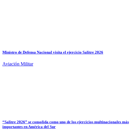
Ministro de Defensa Nacional visita el ejercicio Salitre 2026
Aviación Militar
“Salitre 2026” se consolida como uno de los ejercicios multinacionales más
importantes en América del Sur