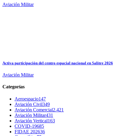
Aviación Militar
Activa participación del centro espacial nacional en Salitre 2026
Aviación Militar
Categorías
Aeroespacio
147
Aviación Civil
349
Aviación Comercial
2.421
Aviación Militar
431
Aviación Vertical
163
COVID-19
685
FIDAE 2026
36