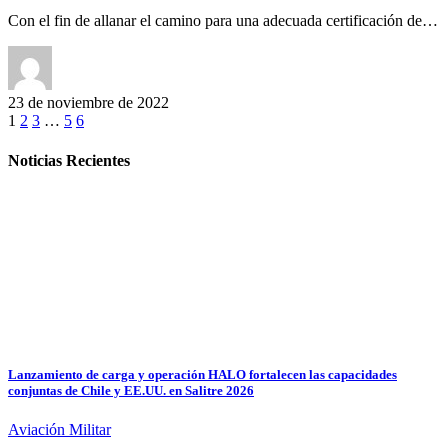
Con el fin de allanar el camino para una adecuada certificación de…
23 de noviembre de 2022
1
2
3
…
5
6
Noticias Recientes
Lanzamiento de carga y operación HALO fortalecen las capacidades
conjuntas de Chile y EE.UU. en Salitre 2026
Aviación Militar