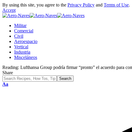
By using this site, you agree to the
Privacy Policy
and
Terms of Use
.
Accept
Militar
Comercial
Civil
Aeroespacio
Vertical
Industria
Misceláneos
Reading:
Lufthansa Group podría firmar “pronto” el acuerdo para co
Share
Font
Aa
Resizer