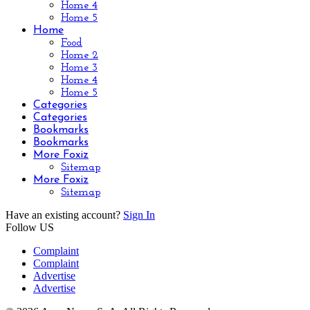
Home 4
Home 5
Home
Food
Home 2
Home 3
Home 4
Home 5
Categories
Categories
Bookmarks
Bookmarks
More Foxiz
Sitemap
More Foxiz
Sitemap
Have an existing account?
Sign In
Follow US
Complaint
Complaint
Advertise
Advertise