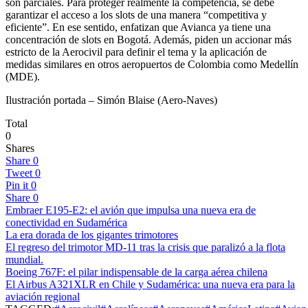
son parciales. Para proteger realmente la competencia, se debe
garantizar el acceso a los slots de una manera “competitiva y
eficiente”. En ese sentido, enfatizan que Avianca ya tiene una
concentración de slots en Bogotá. Además, piden un accionar más
estricto de la Aerocivil para definir el tema y la aplicación de
medidas similares en otros aeropuertos de Colombia como Medellín
(MDE).
Ilustración portada – Simón Blaise (Aero-Naves)
Total
0
Shares
Share
0
Tweet
0
Pin it
0
Share
0
Embraer E195-E2: el avión que impulsa una nueva era de
conectividad en Sudamérica
La era dorada de los gigantes trimotores
El regreso del trimotor MD-11 tras la crisis que paralizó a la flota
mundial.
Boeing 767F: el pilar indispensable de la carga aérea chilena
El Airbus A321XLR en Chile y Sudamérica: una nueva era para la
aviación regional