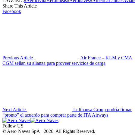
TAGGED:
#Aerocivil
#Aerolíneas
#Aeronaves
#AméricaLatina
#Avian
Share This Article
Facebook
Previous Article
Air France – KLM y CMA
CGM sellan su alianza para proveer servicios de carga
Next Article
Lufthansa Group podría firmar
“pronto” el acuerdo para comprar parte de ITA Airways
Follow US
© Aero-Naves SpA - 2026. All Rights Reserved.