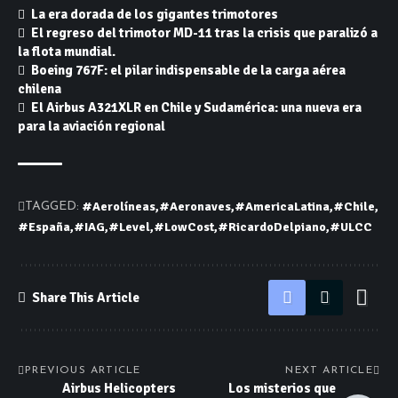
La era dorada de los gigantes trimotores
El regreso del trimotor MD-11 tras la crisis que paralizó a
la flota mundial.
Boeing 767F: el pilar indispensable de la carga aérea
chilena
El Airbus A321XLR en Chile y Sudamérica: una nueva era
para la aviación regional
#Aerolíneas
#Aeronaves
#AmericaLatina
#Chile
TAGGED:
#España
#IAG
#Level
#LowCost
#RicardoDelpiano
#ULCC
Share This Article
PREVIOUS ARTICLE
NEXT ARTICLE
Airbus Helicopters
Los misterios que