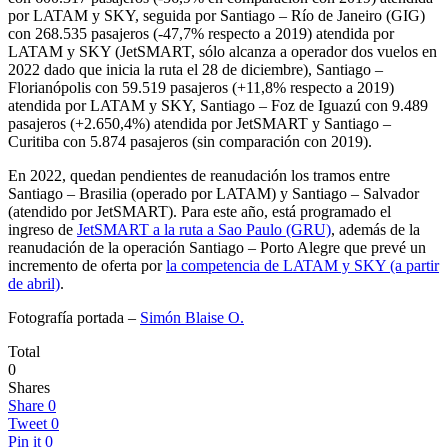
por LATAM y SKY, seguida por Santiago – Río de Janeiro (GIG)
con 268.535 pasajeros (-47,7% respecto a 2019) atendida por
LATAM y SKY (JetSMART, sólo alcanza a operador dos vuelos en
2022 dado que inicia la ruta el 28 de diciembre), Santiago –
Florianópolis con 59.519 pasajeros (+11,8% respecto a 2019)
atendida por LATAM y SKY, Santiago – Foz de Iguazú con 9.489
pasajeros (+2.650,4%) atendida por JetSMART y Santiago –
Curitiba con 5.874 pasajeros (sin comparación con 2019).
En 2022, quedan pendientes de reanudación los tramos entre
Santiago – Brasilia (operado por LATAM) y Santiago – Salvador
(atendido por JetSMART). Para este año, está programado el
ingreso de
JetSMART a la ruta a Sao Paulo (GRU)
, además de la
reanudación de la operación Santiago – Porto Alegre que prevé un
incremento de oferta por
la competencia de LATAM y SKY (a partir
de abril)
.
Fotografía portada –
Simón Blaise O.
Total
0
Shares
Share
0
Tweet
0
Pin it
0