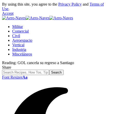
By using this site, you agree to the
Privacy Policy
and
Terms of
Use
.
Accept
Militar
Comercial
Civil
Aeroespacio
Vertical
Industria
Misceláneos
Reading:
GOL cancela su regreso a Santiago
Share
Font Resizer
Aa