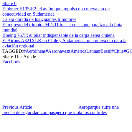
Share
0
Embraer E195-E2: el avión que impulsa una nueva era de
conectividad en Sudamérica
La era dorada de los gigantes trimotores
El regreso del trimotor MD-11 tras la crisis que paralizó a la flota
mundial.
Boeing 767F: el pilar indispensable de la carga aérea chilena
El Airbus A321XLR en Chile y Sudamérica: una nueva era para la
aviación regional
TAGGED:
#Aerolíneas
#Aeronaves
#AméricaLatina
#Brasil
#Chile
#G
Share This Article
Facebook
Previous Article
Aeroparque sufre una
brecha de seguridad con pasajero que viola los controles