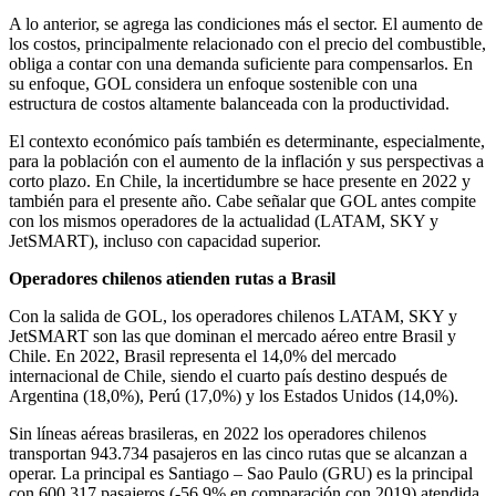
A lo anterior, se agrega las condiciones más el sector. El aumento de
los costos, principalmente relacionado con el precio del combustible,
obliga a contar con una demanda suficiente para compensarlos. En
su enfoque, GOL considera un enfoque sostenible con una
estructura de costos altamente balanceada con la productividad.
El contexto económico país también es determinante, especialmente,
para la población con el aumento de la inflación y sus perspectivas a
corto plazo. En Chile, la incertidumbre se hace presente en 2022 y
también para el presente año. Cabe señalar que GOL antes compite
con los mismos operadores de la actualidad (LATAM, SKY y
JetSMART), incluso con capacidad superior.
Operadores chilenos atienden rutas a Brasil
Con la salida de GOL, los operadores chilenos LATAM, SKY y
JetSMART son las que dominan el mercado aéreo entre Brasil y
Chile. En 2022, Brasil representa el 14,0% del mercado
internacional de Chile, siendo el cuarto país destino después de
Argentina (18,0%), Perú (17,0%) y los Estados Unidos (14,0%).
Sin líneas aéreas brasileras, en 2022 los operadores chilenos
transportan 943.734 pasajeros en las cinco rutas que se alcanzan a
operar. La principal es Santiago – Sao Paulo (GRU) es la principal
con 600.317 pasajeros (-56,9% en comparación con 2019) atendida