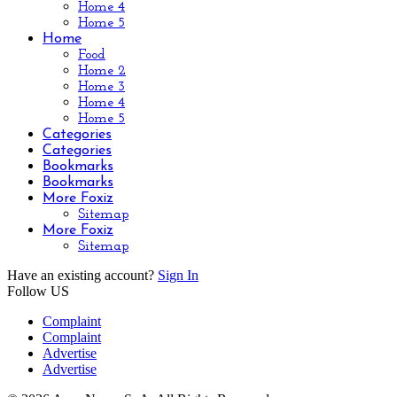
Home 4
Home 5
Home
Food
Home 2
Home 3
Home 4
Home 5
Categories
Categories
Bookmarks
Bookmarks
More Foxiz
Sitemap
More Foxiz
Sitemap
Have an existing account?
Sign In
Follow US
Complaint
Complaint
Advertise
Advertise