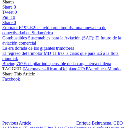
Shares
Share
0
Tweet
0
Pin it
0
Share
0
Embraer E195-E2: el avión que impulsa una nueva era de
conectividad en Sudamérica
Combustibles Sustentables para la Aviación (SAF): El futuro de la
aviación comercial
La era dorada de los gigantes trimotores
El regreso del trimotor MD-11 tras la crisis que paralizó a la flota
mundial.
Boeing 767F: el pilar indispensable de la carga aérea chilena
TAGGED:
#Aeronaves
#RicardoDelpiano
#TAP
Aerolíneas
Mundo
Share This Article
Facebook
Previous Article
Enrique Beltranena, CEO