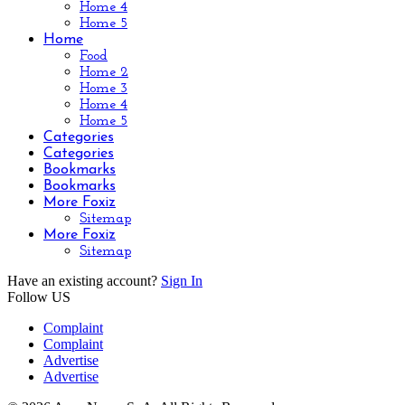
Home 4
Home 5
Home
Food
Home 2
Home 3
Home 4
Home 5
Categories
Categories
Bookmarks
Bookmarks
More Foxiz
Sitemap
More Foxiz
Sitemap
Have an existing account?
Sign In
Follow US
Complaint
Complaint
Advertise
Advertise