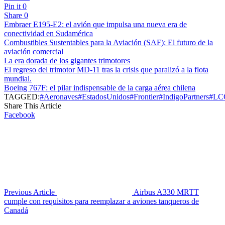
Pin it
0
Share
0
Embraer E195-E2: el avión que impulsa una nueva era de
conectividad en Sudamérica
Combustibles Sustentables para la Aviación (SAF): El futuro de la
aviación comercial
La era dorada de los gigantes trimotores
El regreso del trimotor MD-11 tras la crisis que paralizó a la flota
mundial.
Boeing 767F: el pilar indispensable de la carga aérea chilena
TAGGED:
#Aeronaves
#EstadosUnidos
#Frontier
#IndigoPartners
#LC
Share This Article
Facebook
Previous Article
Airbus A330 MRTT
cumple con requisitos para reemplazar a aviones tanqueros de
Canadá