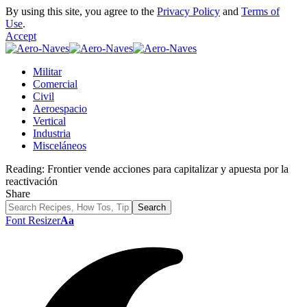
By using this site, you agree to the
Privacy Policy
and
Terms of
Use
.
Accept
Militar
Comercial
Civil
Aeroespacio
Vertical
Industria
Misceláneos
Reading:
Frontier vende acciones para capitalizar y apuesta por la
reactivación
Share
Font Resizer
Aa