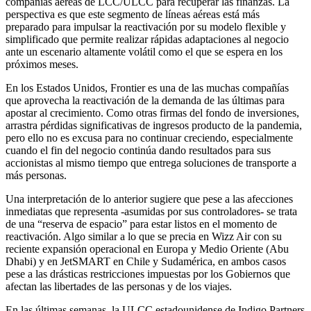
compañías aéreas de LCC/ULCC para recuperar las finanzas. La
perspectiva es que este segmento de líneas aéreas está más
preparado para impulsar la reactivación por su modelo flexible y
simplificado que permite realizar rápidas adaptaciones al negocio
ante un escenario altamente volátil como el que se espera en los
próximos meses.
En los Estados Unidos, Frontier es una de las muchas compañías
que aprovecha la reactivación de la demanda de las últimas para
apostar al crecimiento. Como otras firmas del fondo de inversiones,
arrastra pérdidas significativas de ingresos producto de la pandemia,
pero ello no es excusa para no continuar creciendo, especialmente
cuando el fin del negocio continúa dando resultados para sus
accionistas al mismo tiempo que entrega soluciones de transporte a
más personas.
Una interpretación de lo anterior sugiere que pese a las afecciones
inmediatas que representa -asumidas por sus controladores- se trata
de una “reserva de espacio” para estar listos en el momento de
reactivación. Algo similar a lo que se precia en Wizz Air con su
reciente expansión operacional en Europa y Medio Oriente (Abu
Dhabi) y en JetSMART en Chile y Sudamérica, en ambos casos
pese a las drásticas restricciones impuestas por los Gobiernos que
afectan las libertades de las personas y de los viajes.
En las últimas semanas, la ULCC estadounidense de Indigo Partners